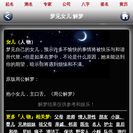
起名
测名
专家
公司
八字
签名
黄历
梦见女儿 解梦
女儿
（人 物）
梦见自己的女儿，预示许多不愉快的事情将被快乐与和谐
所代替。但是如果在梦中，不论是什么原因，她未能达到
你的期望，暗示你将遇到烦恼和不满。
原版周公解梦：
抱小女儿，主口舌。《周公解梦》
解梦结果仅供参考和娱乐！
更多『人 物』相关梦:
父母
老师
情人异性
朋友
小孩、
婴儿
兄弟姐妹
祖父母
亲戚、邻居
医生
名人
护士
皇后
和尚、尼姑
疯子
清洁工、保洁
野蛮人
小贩
队伍、游行