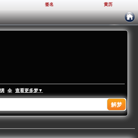
签名
黄历
绸
伞
查看更多梦▼