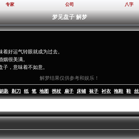
专家
公司
八字
梦见盘子 解梦
味着好运气转眼就成为过去。
婚姻很美满。
盘子，意味着不如意。
解梦结果仅供参考和娱乐！
钥匙
剃刀
纸
笔
地图
拐杖
扇子
床铺
袜子
衬衣
拖鞋
鞋
丝