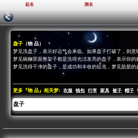
起名
测名
盘子
（物 品）
梦见洗盘子，表示好运气会来临。如果盘子打破了，则意
梦见碗橱里面整架子都是洗得光洁发亮的盘子，表示你的
梦见洗得干净的盘子，是成功和丰收的征兆，梦见肮脏的
更多『物 品』相关梦:
衣服
钱包
行李
家具
被子
帽子