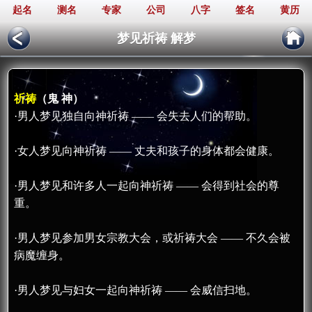
起名
测名
专家
公司
八字
签名
黄历
梦见祈祷 解梦
祈祷
（鬼 神）
·男人梦见独自向神祈祷 —— 会失去人们的帮助。
·女人梦见向神祈祷 —— 丈夫和孩子的身体都会健康。
·男人梦见和许多人一起向神祈祷 —— 会得到社会的尊
重。
·男人梦见参加男女宗教大会，或祈祷大会 —— 不久会被
病魔缠身。
·男人梦见与妇女一起向神祈祷 —— 会威信扫地。