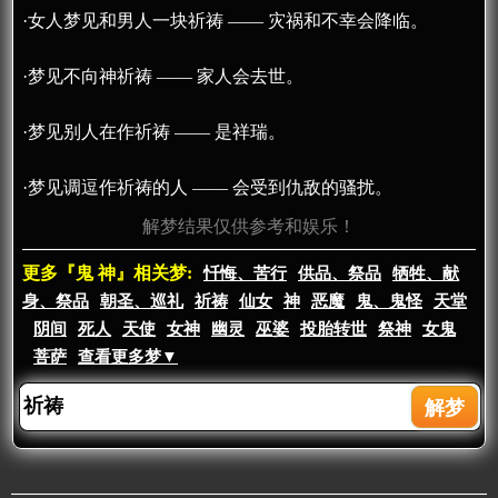
·女人梦见和男人一块祈祷 —— 灾祸和不幸会降临。
·梦见不向神祈祷 —— 家人会去世。
·梦见别人在作祈祷 —— 是祥瑞。
·梦见调逗作祈祷的人 —— 会受到仇敌的骚扰。
解梦结果仅供参考和娱乐！
更多『鬼 神』相关梦:
忏悔、苦行
供品、祭品
牺牲、献
身、祭品
朝圣、巡礼
祈祷
仙女
神
恶魔
鬼、鬼怪
天堂
阴间
死人
天使
女神
幽灵
巫婆
投胎转世
祭神
女鬼
菩萨
查看更多梦▼