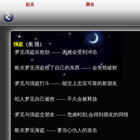
起名
测名
强盗
（生 活）
·梦见强盗在抢劫 —— 困难会受到冲击
·船夫梦见强盗抢了自己的东西 —— 会突然破财
·梦见与强盗打斗 —— 能交上忠实可靠的新朋友
·犯人梦见自己被抢 —— 不久会被释放
·梦见与强盗交朋友 —— 危难时刻,会得到朋友的同情
·船夫梦见海盗 —— 要当心仇人的攻击