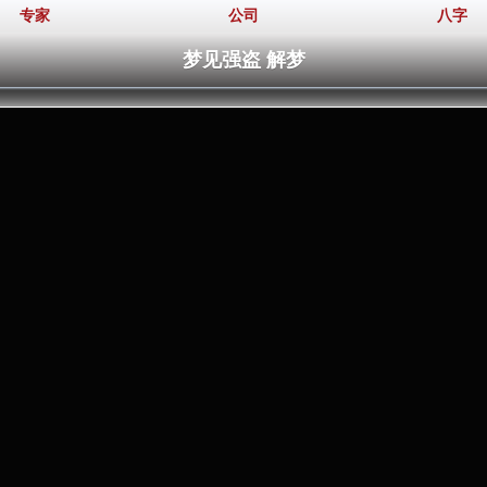
专家
公司
八字
梦见强盗 解梦