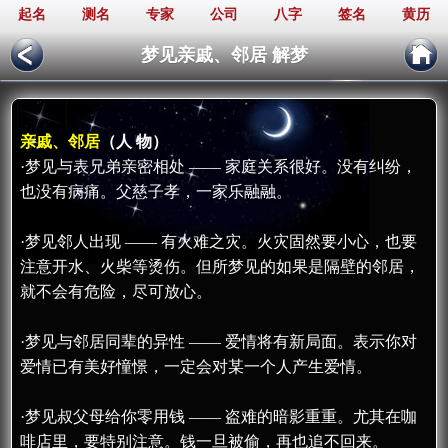
起名
测名
专家
公司
八字
签名
黄历
梦见亲戚、邻居 解梦
亲戚、邻居
（人 物）
·梦见与表兄弟亲密相处 —— 家庭关系很好。没有纠纷，
也没有病痛。父慈子孝，一家乐融融。
·梦见邻人出现 —— 有火难之灾。火灾固然要小心，也要
注意开水、火柴等烫伤。但所梦见的如果是隔壁的邻居，
就不会有危险，尽可放心。
·梦见与邻居同辈的异性 —— 爱情将有新局面。表示你对
爱情已有美好憧憬，一定会对某一个人产生爱情。
·梦见叔父母给你零用钱 —— 盗难的暗影重重。尤其在咖
啡店里，要特别注意。钱一旦被偷，再也追不回来。