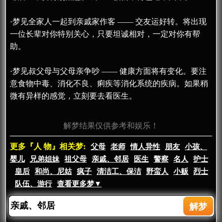
·梦见全家人一起到亲戚家作客 —— 交友运好转。将出现
一位长辈对你特别关心，只要坦诚相对，一定对你有帮
助。
·梦见叔父母与父母亲争吵 —— 健康方面将有变化。要注
意食物中毒、消化不良、痢疾等消化系统的疾病。如果稍
微有异样的感觉，立刻要去看医生。
解梦结果仅供参考和娱乐！
更多『人 物』相关梦:
父母
老师
情人异性
朋友
小孩、
婴儿
兄弟姐妹
祖父母
亲戚、邻居
医生
警察
名人
护士
皇后
和尚、尼姑
疯子
清洁工、保洁
野蛮人
小贩
烈士
队伍、游行
查看更多梦▼