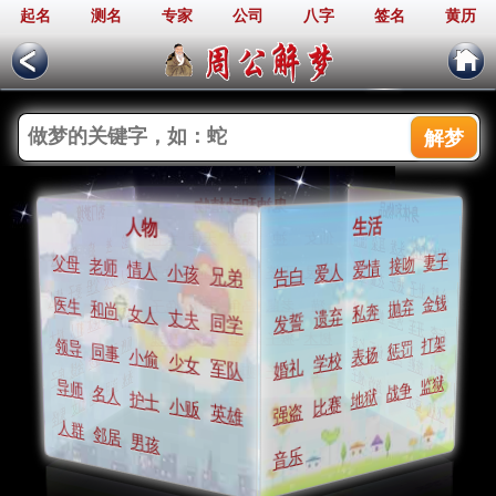
起名
测名
专家
公司
八字
签名
黄历
周公解梦
鬼神和动植物
身体和物品
热门梦境
生活
人物
仙女
神
鬼怪
流泪
天使
女神
蛇
耳朵
神
头发
猫
身体
裸体
狗
火
妻子
接吻
父母
老师
爱情
情人
爱人
小孩
幽灵
巫婆
告白
地狱
钱包
狗
蚊子
兄弟
死人
衣服
少女
拔牙
父母
肚子
妻子
心脏
情人
金钱
抛弃
医生
猫
老鼠
乌龟
钥匙
老虎
兔子
和尚
私奔
丈夫
女人
帽子
遗弃
朋友
丈夫
汽车
发誓
同学
裸体
开车
打人
行李
树木
树木
猴子
青蛙
打架
匕首
天鹅
玫瑰
厕所
惩罚
领导
钻石
同事
飞机
表扬
吉他
小偷
学校
春梦
拖鞋
少女
婚礼
军队
金钱
手机
草
鸭子
狮子
镜子
房子
香水
监狱
首饰
流泪
战争
导师
剪刀
名人
地狱
乳房
香水
护士
比赛
仙女
小贩
飞机
强盗
英雄
鬼怪
人群
邻居
男孩
音乐