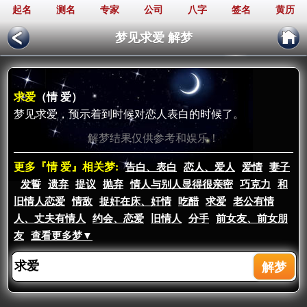
起名
测名
专家
公司
八字
签名
黄历
梦见求爱 解梦
求爱
（情 爱）
梦见求爱，预示着到时候对恋人表白的时候了。
解梦结果仅供参考和娱乐！
更多『情 爱』相关梦:
告白、表白
恋人、爱人
爱情
妻子
发誓
遗弃
提议
抛弃
情人与别人显得很亲密
巧克力
和
旧情人恋爱
情敌
捉奸在床、奸情
吃醋
求爱
老公有情
人、丈夫有情人
约会、恋爱
旧情人
分手
前女友、前女朋
友
查看更多梦▼