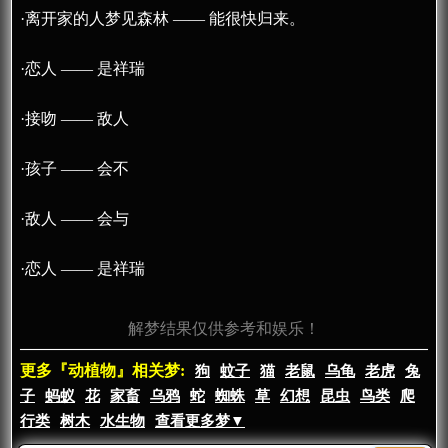
·离开家的人梦见森林 —— 能很快归来。
·恋人 —— 是祥瑞
·接吻 —— 敌人
·孩子 —— 会不
·敌人 —— 会与
·恋人 —— 是祥瑞
解梦结果仅供参考和娱乐！
更多『动植物』相关梦:
狗
蚊子
猫
老鼠
乌龟
老虎
兔
子
蚂蚁
花
家畜
乌鸦
蛇
蜘蛛
草
幻想
昆虫
鸟类
爬
行类
树木
水生物
查看更多梦▼