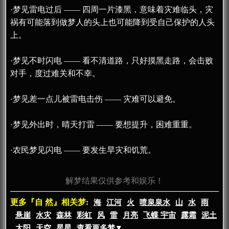
·梦见雷电过后 —— 四周一片漆黑，意味着灾难临头，灾
祸有可能落到做梦人的头上也可能降到受自己保护的人头
上。
·梦见不时闪电 —— 看不清道路，只好摸黑走路，会击败
对手，度过难关和不幸。
·梦见差一点儿被雷电击伤 —— 灾难可以避免。
·梦见外出时，晴天打雷 —— 要想提升，困难重重。
·农民梦见闪电 —— 要发生旱灾和饥荒。
解梦结果仅供参考和娱乐！
更多『自 然』相关梦:
海
江河
火
喷泉泉水
山
水
雨
悬崖
水灾
森林
彩虹
风
雷
月亮
飞蝶 宇宙
露霜
泥土
太阳
天空
星星
查看更多梦▼