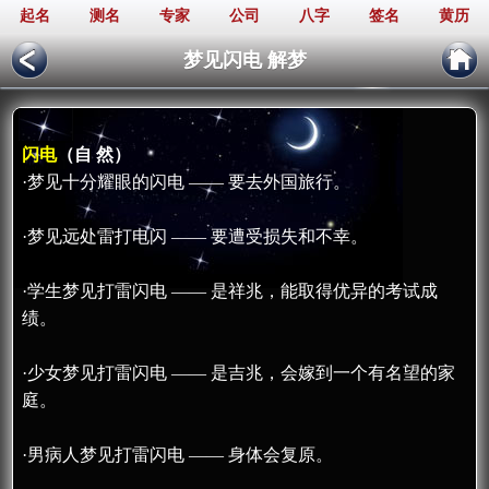
起名
测名
专家
公司
八字
签名
黄历
梦见闪电 解梦
闪电
（自 然）
·梦见十分耀眼的闪电 —— 要去外国旅行。
·梦见远处雷打电闪 —— 要遭受损失和不幸。
·学生梦见打雷闪电 —— 是祥兆，能取得优异的考试成
绩。
·少女梦见打雷闪电 —— 是吉兆，会嫁到一个有名望的家
庭。
·男病人梦见打雷闪电 —— 身体会复原。