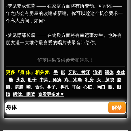
·梦见变成驼背 —— 在家庭方面将有所变动。可能在——
年之内会有房屋的改建或新建。你可以趁这个机会要求一
个私人房间，如何?
·梦见背部长瘤 —— 在物质方面将有幸运事发生。也许有
朋友送一大堆你最喜爱的唱片或录音带给你。
解梦结果仅供参考和娱乐！
更多『身 体』相关梦:
手
脚
牙齿、拔牙
流泪
裸体
身体
脸
头发
肚子
中风、瘫痪
疼、疼痛
乳房
头、脑袋
胳
膊、肩膀
嘴、舌头
鼻子、鼻孔
耳朵
心脏、胸口
眼、眼
睛
喉咙、咽喉
查看更多梦▼