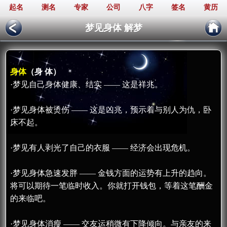
起名
测名
专家
公司
八字
签名
黄历
梦见身体 解梦
身体
（身 体）
·梦见自己身体健康、结实 —— 这是祥兆。
·梦见身体被烫伤 —— 这是凶兆，预示着与别人为仇，卧
床不起。
·梦见有人剥光了自己的衣服 —— 经济会出现危机。
·梦见身体急速发胖 —— 金钱方面的运势有上升的趋向。
将可以期待一笔临时收入。你就打开钱包，等着这笔酬金
的来临吧。
·梦见身体消瘦 —— 交友运稍微有下降倾向。与亲友的来