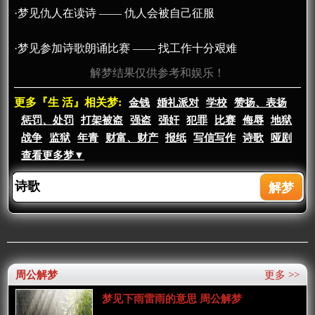
·梦见仇人在读诗 —— 仇人会被自己征服
·梦见参加诗歌朗诵比赛 —— 找工作十分艰难
解梦结果仅供参考和娱乐！
更多『生 活』相关梦:
金钱
婚礼派对
学校
赞扬、表扬
惩罚、处罚
打架被盗
强盗
强奸
犯罪
比赛
侮辱
地狱
战争
监狱
年青
财富、财产
报纸
写信写作
诗歌
哑剧
查看更多梦▼
周公解梦
更多 >>
梦见下雨雷雨的意思 周公解梦