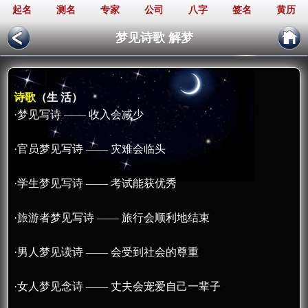
起名
测名
专家
公司
八字
签名
黄历
梦见诗歌 解梦
诗歌
（生 活）
·梦见写诗 —— 收入会减少
·官员梦见写诗 —— 灾难会临头
·学生梦见写诗 —— 考试能获优秀
·旅游者梦见写诗 —— 旅行会顺利地结束
·男人梦见读诗 —— 会受到社会的尊重
·女人梦见念诗 —— 丈夫会宠爱自己一辈子