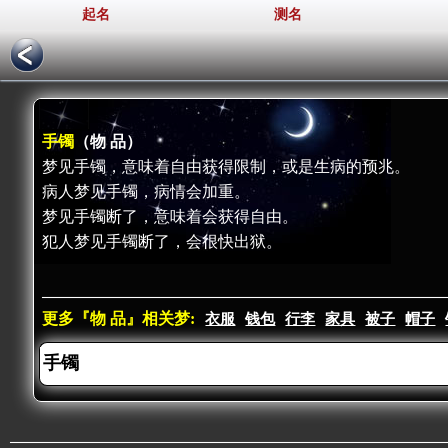
起名
测名
手镯
（物 品）
梦见手镯，意味着自由获得限制，或是生病的预兆。
病人梦见手镯，病情会加重。
梦见手镯断了，意味着会获得自由。
犯人梦见手镯断了，会很快出狱。
更多『物 品』相关梦:
衣服
钱包
行李
家具
被子
帽子