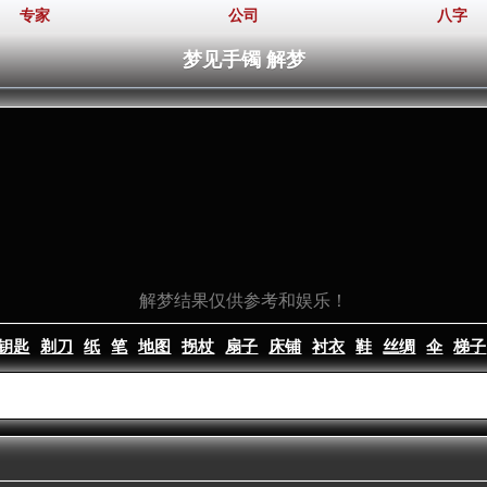
专家
公司
八字
梦见手镯 解梦
解梦结果仅供参考和娱乐！
钥匙
剃刀
纸
笔
地图
拐杖
扇子
床铺
衬衣
鞋
丝绸
伞
梯子