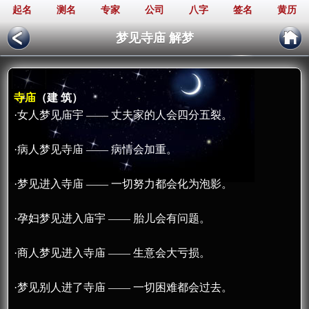
起名
测名
专家
公司
八字
签名
黄历
梦见寺庙 解梦
寺庙
（建 筑）
·女人梦见庙宇 —— 丈夫家的人会四分五裂。
·病人梦见寺庙 —— 病情会加重。
·梦见进入寺庙 —— 一切努力都会化为泡影。
·孕妇梦见进入庙宇 —— 胎儿会有问题。
·商人梦见进入寺庙 —— 生意会大亏损。
·梦见别人进了寺庙 —— 一切困难都会过去。