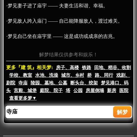
·梦见妻子进了庙宇 —— 夫妻生活和谐、幸福。
·梦见敌人跨入庙门 —— 自己能降服敌人，渡过难关。
·梦见自己坐在庙宇里 —— 这是成功或成亲的吉兆。
解梦结果仅供参考和娱乐！
更多『建 筑』相关梦:
房子、高楼
铁路
田地、稻谷、收割
学校、教室
水池、洗澡
城市、乡村
桥
路、同行
戏剧、
剧院
寺庙
陵园、墓地、公墓
断头台、绞架
梦见港口、码
头
宫殿、城堡
庭院、院子
塔
公园
房屋倒塌
新房
医院
查看更多梦▼