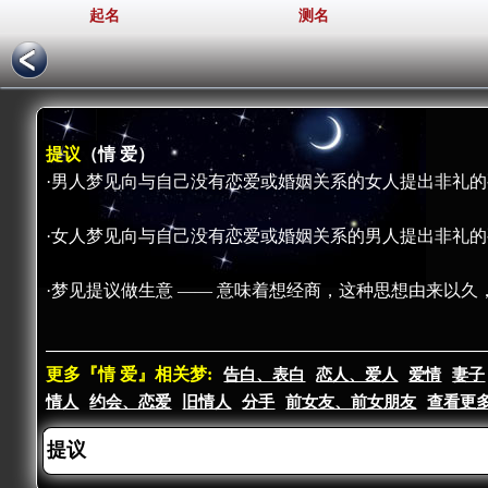
起名
测名
提议
（情 爱）
·男人梦见向与自己没有恋爱或婚姻关系的女人提出非礼的
·女人梦见向与自己没有恋爱或婚姻关系的男人提出非礼的
·梦见提议做生意 —— 意味着想经商，这种思想由来以
更多『情 爱』相关梦:
告白、表白
恋人、爱人
爱情
妻子
情人
约会、恋爱
旧情人
分手
前女友、前女朋友
查看更