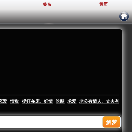
签名
黄历
恋爱
情敌
捉奸在床、奸情
吃醋
求爱
老公有情人、丈夫有