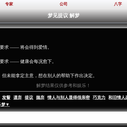
专家
公司
八字
梦见提议 解梦
要求 —— 将会得到爱情。
要求 —— 健康会每况愈下。
久，但未能拿定主意，想在别人的帮助下作出决定。
解梦结果仅供参考和娱乐！
发誓
遗弃
提议
抛弃
情人与别人显得很亲密
巧克力
和旧情人
多梦▼