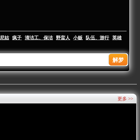
尼姑
疯子
清洁工、保洁
野蛮人
小贩
队伍、游行
英雄
更多 >>