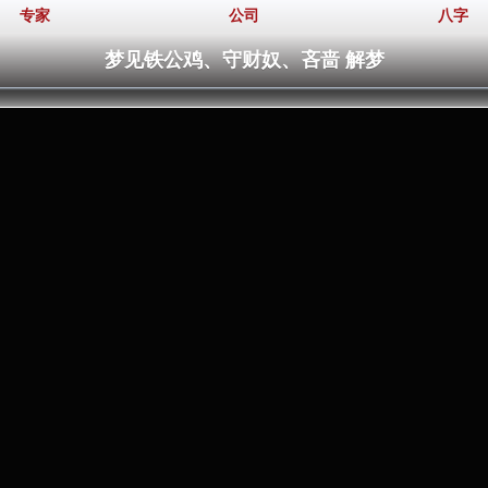
专家
公司
八字
梦见铁公鸡、守财奴、吝啬 解梦
。
。