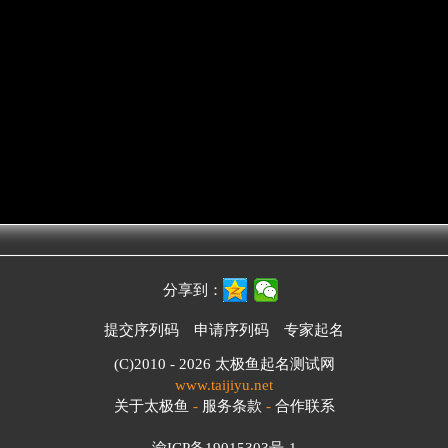
分享到：
提交序列码
申请序列码
专家起名
(C)2010 - 2026
太极鱼起名测试网
www.taijiyu.net
关于太极鱼
-
服务条款
-
合作联系