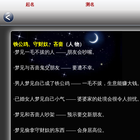
起名
测名
铁公鸡、守财奴、吝啬
（人 物）
·梦见一毛不拔的人 —— 朋友会吵嘴。
·梦见与吝啬鬼交朋友 —— 要遭不幸。
·男人梦见自己成了铁公鸡 —— 一毛不拔，生意能赚大钱
·已婚女人梦见自己小气 —— 婆婆家的处境会很令人担忧
·梦见和吝啬人吵架 —— 预示要交新朋友。
·梦见偷拿守财奴的东西 —— 会身居高位。