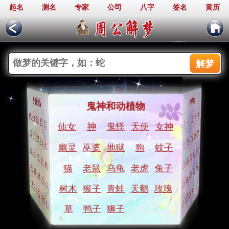
起名
测名
专家
公司
八字
签名
黄历
周公解梦
人物
生活
热门梦境
身体和物品
鬼神和动植物
兄弟
告白
小孩
爱人
情人
爱情
老师
接吻
父母
妻子
火
裸体
狗
身体
猫
头发
神
耳朵
蛇
流泪
同学
发誓
女神
天使
鬼怪
神
丈夫
仙女
遗弃
女人
私奔
和尚
抛弃
医生
金钱
情人
心脏
妻子
肚子
父母
拔牙
少女
军队
婚礼
衣服
少女
学校
死人
小偷
表扬
钱包
同事
惩罚
领导
蚊子
狗
地狱
打架
巫婆
幽灵
树木
行李
打人
开车
裸体
英雄
强盗
汽车
小贩
比赛
护士
朋友
地狱
帽子
名人
战争
导师
丈夫
监狱
钥匙
房子
手机
兔子
老虎
乌龟
老鼠
猫
金钱
音乐
拖鞋
春梦
男孩
吉他
邻居
飞机
人群
钻石
厕所
鬼怪
匕首
飞机
仙女
玫瑰
天鹅
香水
青蛙
猴子
树木
乳房
剪刀
流泪
首饰
香水
镜子
狮子
鸭子
草