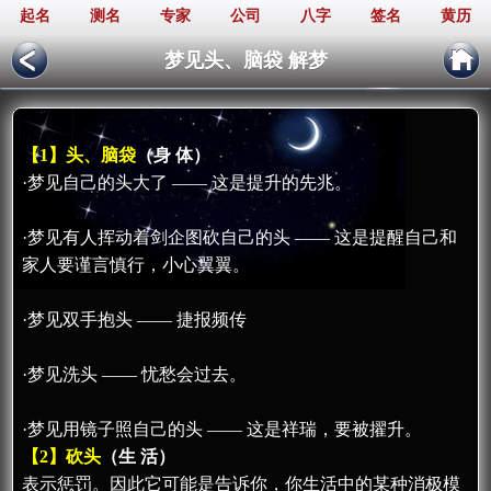
起名
测名
专家
公司
八字
签名
黄历
梦见头、脑袋 解梦
【1】头、脑袋
（身 体）
·梦见自己的头大了 —— 这是提升的先兆。
·梦见有人挥动着剑企图砍自己的头 —— 这是提醒自己和
家人要谨言慎行，小心翼翼。
·梦见双手抱头 —— 捷报频传
·梦见洗头 —— 忧愁会过去。
·梦见用镜子照自己的头 —— 这是祥瑞，要被擢升。
【2】砍头
（生 活）
表示惩罚。因此它可能是告诉你，你生活中的某种消极模