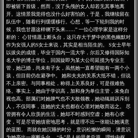
即被斩下首级，然而，没了头颅的女人却若无其事地离
开。这情景我觉得也没什么好害怕的，于是，我继续留在
队伍中，随着行列缓缓移行。心想，等一下轮到我的时
候，我也甘愿这样铡下头来……” 一位心理学家是这样分
析的： 心甘情愿上断头台，这只存大于梦中的黑色幽默对
作为女强人的S女士来说，其实是相当陌生的。 S女士早年
以拔尖的成绩，毕业于国内一流大学，尔后又修得国际知
名大学的博士学位，回国旋即为某大公司延揽为专业主
管，她已婚，尚未有子女，虽然她一直希望能有一两个小
孩，但目前仍在避孕中。 她和夫夫的关系大抵不错，但说
不上亲密。与同事相处，称得上关系良好，可是很难热
络。事实上，她由于学识高，加和身为单位主管，未免自
视也高。部属们对她脾气也不大敢领教，她动辄就训斥别
人，不仅同事，连她的丈夫也都在心里对她敬而远之。 尽
管拥有令人欣羡的生活，她却不时感到空虚；她有心求
变，可是尽管她缜密地思考，就是理不出一张能让她满意
的蓝图。 而就在她沉睡的时分，意识松懈的瞬间，潜意识
为她亮出一座断头台。 “头”是人的思考总源。理性中枢，