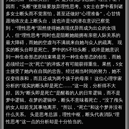
因而，“头断”便意味要放弃理性思考。S女士在梦中看到诸
多女士断头而不觉害怕，甚至还做好“心理准备”，心甘情
愿地依次走上断头台，这也许是S的潜在意识已察觉
到，“理性思考”固然使得她表现优异而成为出众的女强
人，但“理性思考”同时也是阻断她能拥有亲密人际关系的
最大障碍，而她的空虚与不满就来自她与众人的疏离。 现
实的断头台即是死亡。梦中的S不怕头断，或许是她意识
到一种生命形态的结束将是另一种生命形态的创生，而她
必须经过一次“死亡”的淬炼才有可能获得重生。果然，S女
士接受了她内在自我的忠告。经过相当时间的努力，她不
仅变得亲和，而且还成为两个孩子的母亲！ 这位心理学家
分析的“现实的断头即是死亡……”这一段，分析得不大
好。因为“断头即是死亡”是醒着的人的日常逻辑，而不是
梦中逻辑。在梦的逻辑中，断头不意味着死亡，“没了颅头
的女人却若无其事地离开。”所以，“死亡”和这个梦并没有
什么关系。 头是思考总源，理性中枢，断头代表消队“理
性思考”这一点的分析却是十分恰当的。