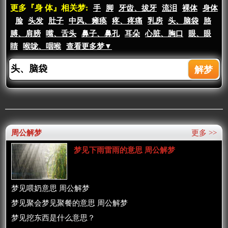
更多『身 体』相关梦:
手
脚
牙齿、拔牙
流泪
裸体
身体
脸
头发
肚子
中风、瘫痪
疼、疼痛
乳房
头、脑袋
胳
膊、肩膀
嘴、舌头
鼻子、鼻孔
耳朵
心脏、胸口
眼、眼
睛
喉咙、咽喉
查看更多梦▼
周公解梦
更多 >>
梦见下雨雷雨的意思 周公解梦
梦见喂奶意思 周公解梦
梦见聚会梦见聚餐的意思 周公解梦
梦见挖东西是什么意思？