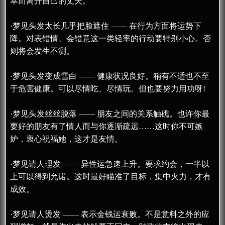
幸而离开自己的丈夫。
·梦见头发太长几乎把脸遮住 —— 在行为方面将运势下
降。对表错情、会错意这一类轻率的行动要特别小心。否
则将会发生不测。
·梦见头发变成雪白 —— 健康状况良好。稍有不适也不至
于危害健康。可以尽情吃、尽情玩。但也要努力用功呀!
·梦见头发丝丝脱落 —— 朋友之间的关系触礁。也许你最
要好的朋友有了情人而与你逐渐疏远……这时你不可嫉
妒，衷心祝福她，这才是友情。
·梦见请人理发 —— 异性运急速上升。要求约会，一半以
上可以得到允诺。这时最好瞄准了目标，集中火力，才有
成效。
·梦见请人烫发 —— 表示金钱运衰败。不是意料之外的应