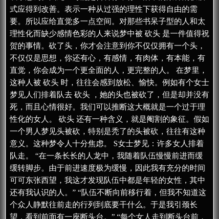
式应得到改善。表示一种从过强的理性下获得自由的需
要。所以应给直觉多一点空间。对那些书呆子型的人和太
理性化而缺少感情色彩的人来说梦中被 砍头 是一件值得祝
贺的事情。砍了头，你才会注意到你不仅仅拥有一个头，
不仅仅是思想，你还有心，有感情，有肉体，有本能，有
直觉，你会成为一个更全面的人，更完整的人。 在梦里，
这种人被 砍头 时，往往会感到放松、愉快。例如有个女士
梦见人们排着队去 砍头 ，她的头也被砍了，但是却并没有
死，而且心情很好。我们可以推断这大概就是一个过于理
性化的女人。 砍头 还有一种含义，就是阉割的象征。假如
一个男人梦见头被砍，特别是秃了的头被砍，往往有这种
意义。这种梦令人十分焦虑。 S女士梦见：许多女人排着
队走。 “在一条长长的人龙中，我随着队伍慢慢前进而缓
缓转脚步。由于前进速度极为缓慢，因此我有充分的时间
可可东张西望，我这才发现队伍中都是年轻的女性，其中
还有我认识的人。” “队伍不断向前移行着，但我不知道这
个众人静默往前走的行列到底要干什么。于是我引颈长
望，看到前面有一座断头台。” “每个女人走到断头台前，