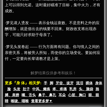
上可以得到允诺。这时最好瞄准了目标，集中火力，才有
成效。
·梦见请人烫发 —— 表示金钱运衰败。不是意料之外的应
酬增加，就是借出去的钱要不回来。财政收支将出现赤
字，可能只好求助于母亲了。
·梦见头发卷起 —— 行为方面将有问题。你与情人之间的
亲密关系，将被旁人所知，而使你的立场变化。要如何应
付，一定要向长辈请教才是上策。
解梦结果仅供参考和娱乐！
更多『身 体』相关梦:
手
脚
牙齿、拔牙
流泪
裸体
身体
脸
头发
肚子
中风、瘫痪
疼、疼痛
乳房
头、脑袋
胳
膊、肩膀
嘴、舌头
鼻子、鼻孔
耳朵
心脏、胸口
眼、眼
睛
喉咙、咽喉
查看更多梦▼