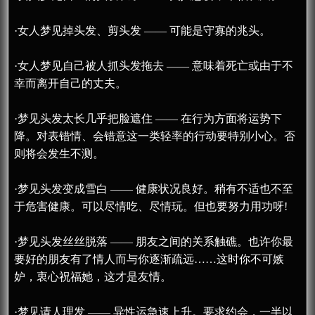
·女人梦见掉头发、剪头发 —— 可能是守寡的兆头。
·女人梦见自己被人抓头发拖去 —— 意味着死亡或由于不
幸而离开自己的丈夫。
·梦见头发太长几乎把脸遮住 —— 在行为方面将运势下
降。对表错情、会错意这一类轻率的行动要特别小心。否
则将会发生不测。
·梦见头发变成雪白 —— 健康状况良好。稍有不适也不至
于危害健康。可以尽情吃、尽情玩。但也要努力用功呀!
·梦见头发丝丝脱落 —— 朋友之间的关系触礁。也许你最
要好的朋友有了情人而与你逐渐疏远……这时你不可嫉
妒，衷心祝福她，这才是友情。
·梦见请人理发 —— 异性运急速上升。要求约会，一半以