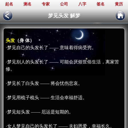
起名
测名
专家
公司
八字
签名
黄历
梦见头发 解梦
头发
（身 体）
·梦见自己的头发长了 —— 意味着得病受穷。
·梦见别人的头发长了 —— 可能会厌烦世俗生活，离家苦
修。
·梦见长了白头发 —— 将会忧伤悲哀。
·梦见用梳子梳头 —— 生活会幸福舒适。
·梦见短头发 —— 厄运是短期的。
·女人梦见自己的头发长了 —— 夫妇恩爱，幸福长久。