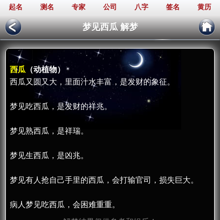
起名
测名
专家
公司
八字
签名
黄历
梦见西瓜 解梦
西瓜
（动植物）
西瓜又圆又大，里面汁水丰富，是发财的象征。
梦见吃西瓜，是发财的祥兆。
梦见熟西瓜，是祥瑞。
梦见生西瓜，是凶兆。
梦见有人抢自己手里的西瓜，会打输官司，损失巨大。
病人梦见吃西瓜，会困难重重。