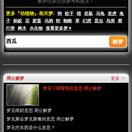
解梦结果仅供参考和娱乐！
更多『动植物』相关梦:
狗
蚊子
猫
老鼠
乌龟
老虎
兔
子
蚂蚁
花
家畜
乌鸦
蛇
蜘蛛
草
幻想
昆虫
鸟类
爬
行类
树木
水生物
查看更多梦▼
周公解梦
更多 >>
梦见下雨雷雨的意思 周公解梦
梦见喂奶意思 周公解梦
梦见聚会梦见聚餐的意思 周公解梦
梦见挖东西是什么意思？