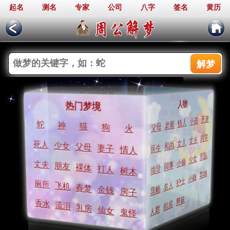
起名
测名
专家
公司
八字
签名
黄历
周公解梦
身体和物品
生活
鬼神和动植物
人物
热门梦境
裸体
妻子
身体
头发
耳朵
接吻
流泪
爱情
仙女
爱人
神
告白
鬼怪
兄弟
天使
小孩
女神
情人
老师
蛇
神
父母
心脏
猫
金钱
肚子
狗
拔牙
火
衣服
抛弃
钱包
私奔
幽灵
遗弃
巫婆
发誓
地狱
同学
狗
丈夫
蚊子
行李
女人
打架
开车
汽车
帽子
惩罚
和尚
钥匙
死人
少女
表扬
父母
医生
猫
妻子
学校
情人
老鼠
婚礼
乌龟
军队
老虎
手机
监狱
拖鞋
少女
吉他
钻石
战争
兔子
匕首
小偷
地狱
树木
同事
丈夫
比赛
朋友
猴子
裸体
领导
强盗
打人
青蛙
树木
飞机
英雄
香水
剪刀
天鹅
首饰
小贩
镜子
玫瑰
草
护士
鸭子
名人
厕所
音乐
飞机
狮子
春梦
导师
金钱
房子
男孩
邻居
香水
流泪
乳房
人群
仙女
鬼怪