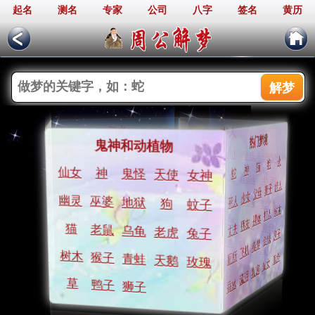
起名
测名
专家
公司
八字
签名
黄历
周公解梦
生活
人物
身体和物品
热门梦境
鬼神和动植物
告白
兄弟
爱人
小孩
爱情
情人
接吻
妻子
老师
父母
裸体
身体
火
头发
狗
耳朵
猫
神
流泪
蛇
发誓
仙女
同学
神
鬼怪
遗弃
天使
女神
丈夫
私奔
女人
抛弃
金钱
和尚
医生
心脏
肚子
情人
妻子
拔牙
父母
衣服
婚礼
军队
少女
学校
少女
钱包
表扬
小偷
惩罚
死人
打架
同事
幽灵
巫婆
地狱
狗
蚊子
领导
行李
开车
树木
打人
汽车
强盗
英雄
比赛
裸体
小贩
帽子
地狱
护士
战争
朋友
监狱
钥匙
名人
导师
手机
丈夫
猫
老鼠
乌龟
老虎
拖鞋
房子
兔子
音乐
金钱
吉他
男孩
春梦
钻石
邻居
飞机
人群
飞机
匕首
厕所
香水
鬼怪
树木
猴子
青蛙
天鹅
玫瑰
仙女
剪刀
乳房
首饰
流泪
镜子
香水
草
鸭子
狮子