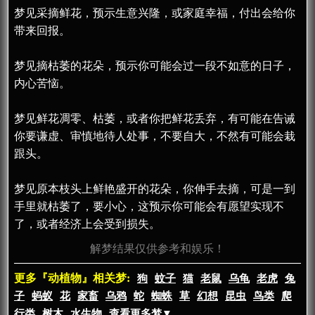
梦见采摘鲜花，预示生意兴隆，或家庭幸福，付出会给你
带来回报。
梦见摘枯萎的花朵，预示你可能会过一段不如意的日子，
内心苦恼。
梦见鲜花凋零、枯萎，或者你把鲜花丢弃，有可能在告诫
你要谦虚、审慎地待人处事，不要自大，不然有可能会栽
跟头。
梦见原本枝头上鲜艳盛开的花朵，你伸手去摘，可是一到
手里就枯萎了，要小心，这预示你可能会有愿望实现不
了，或者经济上会受到损失。
解梦结果仅供参考和娱乐！
更多『动植物』相关梦:
狗
蚊子
猫
老鼠
乌龟
老虎
兔
子
蚂蚁
花
家畜
乌鸦
蛇
蜘蛛
草
幻想
昆虫
鸟类
爬
行类
树木
水生物
查看更多梦▼