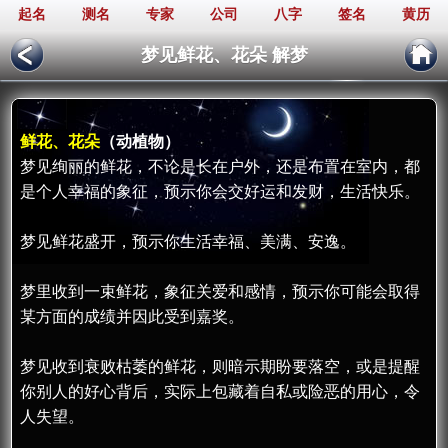
起名
测名
专家
公司
八字
签名
黄历
梦见鲜花、花朵 解梦
鲜花、花朵
（动植物）
梦见绚丽的鲜花，不论是长在户外，还是布置在室内，都
是个人幸福的象征，预示你会交好运和发财，生活快乐。
梦见鲜花盛开，预示你生活幸福、美满、安逸。
梦里收到一束鲜花，象征关爱和感情，预示你可能会取得
某方面的成绩并因此受到嘉奖。
梦见收到衰败枯萎的鲜花，则暗示期盼要落空，或是提醒
你别人的好心背后，实际上包藏着自私或险恶的用心，令
人失望。