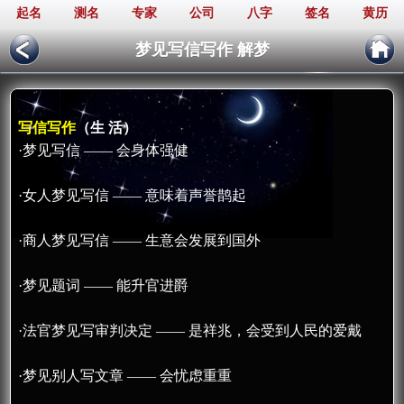
起名
测名
专家
公司
八字
签名
黄历
梦见写信写作 解梦
写信写作
（生 活）
·梦见写信 —— 会身体强健
·女人梦见写信 —— 意味着声誉鹊起
·商人梦见写信 —— 生意会发展到国外
·梦见题词 —— 能升官进爵
·法官梦见写审判决定 —— 是祥兆，会受到人民的爱戴
·梦见别人写文章 —— 会忧虑重重