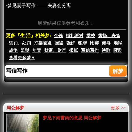
·梦见妻子写作 —— 夫妻会分离
解梦结果仅供参考和娱乐！
更多『生 活』相关梦:
金钱
婚礼派对
学校
赞扬、表扬
惩罚、处罚
打架被盗
强盗
强奸
犯罪
比赛
侮辱
地狱
战争
监狱
年青
财富、财产
报纸
写信写作
诗歌
哑剧
查看更多梦▼
周公解梦
更多 >>
梦见下雨雷雨的意思 周公解梦