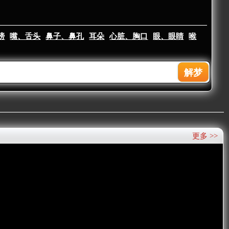
膀
嘴、舌头
鼻子、鼻孔
耳朵
心脏、胸口
眼、眼睛
喉
更多 >>