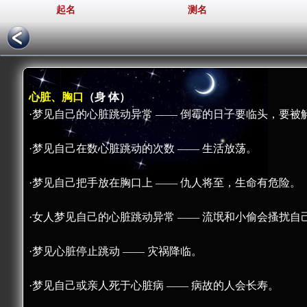
起名
测名
心脏、胸口
（身 体）
·梦见自己的心脏跳动异常 —— 倒霉的日子要临头，要
·梦见自己在数心脏跳动的次数 —— 生活放荡。
·梦见自己把手放在胸口上 —— 仇人将至，生命有危险。
·女人梦见自己的心脏跳动异常 —— 流氓和小偷会搔扰自
·梦见心脏停止跳动 —— 灾祸降临。
·梦见自己或亲人死于心脏病 —— 病故的人会长寿。