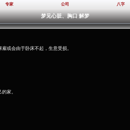
专家
公司
八字
梦见心脏、胸口 解梦
被解雇或会由于卧床不起，生意受损。
己的家。