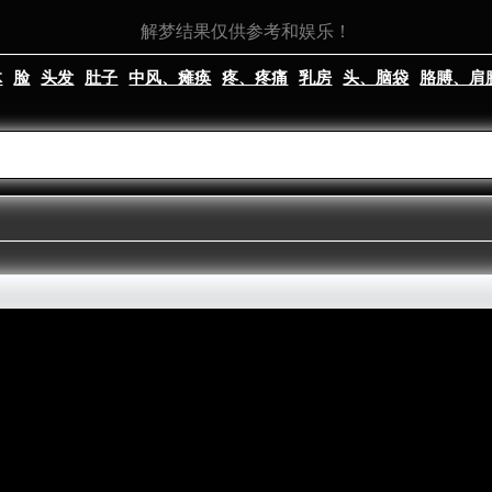
解梦结果仅供参考和娱乐！
体
脸
头发
肚子
中风、瘫痪
疼、疼痛
乳房
头、脑袋
胳膊、肩