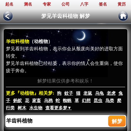
起名
测名
专家
公司
八字
签名
黄历
梦见羊齿科植物 解梦
羊齿科植物
（动植物）
梦见看到羊齿科植物，表示你会从颓废向美好的进取方面
转变。
梦见羊齿科植物已经枯萎，表示你的情人会生重病，使你
疲于奔命。
解梦结果仅供参考和娱乐！
更多『动植物』相关梦:
狗
蚊子
猫
老鼠
乌龟
老虎
兔
子
蚂蚁
花
家畜
乌鸦
蛇
蜘蛛
草
幻想
昆虫
鸟类
爬
行类
树木
水生物
查看更多梦▼