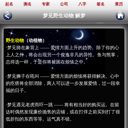
起名
测名
专家
公司
八字
签名
黄历
梦见野生动物 解梦
野生动物
（动植物）
·梦见骑在象背上 —— 爱情方面上升的趋势。除了你的心
上人之外，将会出现另一个俊逸非凡的异性。鱼与熊掌，
总得选一样，于是你将被困在烦恼之中。
·梦见狮子在吼叫 —— 爱情方面的烦恼将获得解决。心中
的疙瘩将全部消除，两人可以进一步发展爱情，过一段幸
福的日子。
·梦见遇见老虎而吓一跳 —— 将有相当好的购买运。在留
达时偶然发现廉价抛售的店铺，或在打佯之前买到打了很
低折扣的东西等等。运气真不错。