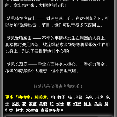
的。拿出精神来，大胆地前行吧！
·梦见骑在虎背上 —— 财运急速上升。在这种情况下，可
以参加“强棒出击’，节目，也许可以带很多东西回去。
·梦见受狼袭击 —— 不幸的事情将发生在周围的人身上。
爬楼梯时失足跌落、被流氓勒索金钱等等将屡屡发生在朋
友身上，别忘了要提醒他们小心哪!
·梦见长颈鹿 —— 学业方面将令人担心。一番努力落空，
考试的成绩将不太理想，但不要泄气喔。
解梦结果仅供参考和娱乐！
更多『动植物』相关梦:
狗
蚊子
猫
老鼠
乌龟
老虎
兔
子
蚂蚁
花
家畜
乌鸦
蛇
蜘蛛
草
幻想
昆虫
鸟类
爬
行类
树木
水生物
查看更多梦▼