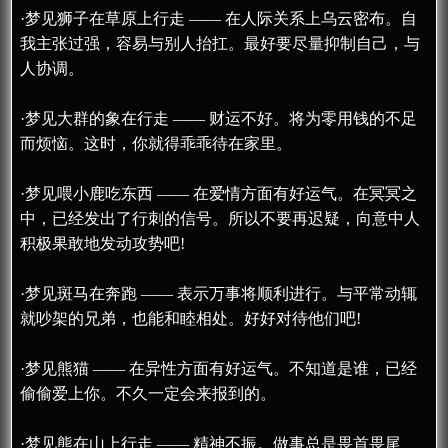
·梦见狮子在草原上行走 —— 在人际关系上乌云密布。自
我主张过强，容易与别人抬扛。最好要尽量抑制自己，与
人协调。
·梦见大群的象在行走 —— 财运不好。将为零用钱的不足
而烦恼。这时，你就得乖乖待在家里。
·梦见喂小鹿吃东西 —— 在爱情方面有好运气。在冥冥之
中，已经发出了行刺的信号。所以不要再迟疑，向意中人
积极果敢地发动攻势吧!
·梦见斑马在奔跑 —— 表示万事将顺利进行。与平常动辄
就吵架的兄弟，也能和睦相处。好好对待他们吧!
·梦见熊猫 —— 在异性方面有好运气。不知道是谁，已经
偷偷爱上你。不久一定会来报到的。
·梦见熊在山上行走 —— 精神不振。做事总是畏首畏尾