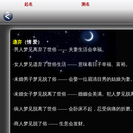
起名
测名
遗弃
（情 爱）
·男人梦见离弃了世俗 —— 夫妻生活会幸福。
·女人梦见遗弃了世俗生活 —— 意味着日子幸福、富裕。
·未婚男子梦见脱了俗 —— 会娶一位眉清目秀的姑娘为妻
·未婚女子梦见脱离了世俗 —— 婚姻会美满。犯人梦见
·病人梦见脱离了世俗 —— 会卧床不起，忍受病痛的折磨
·商人梦见脱了俗 —— 生意会发财。