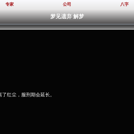
专家
公司
八字
梦见遗弃 解梦
。
脱离了红尘，服刑期会延长。
。