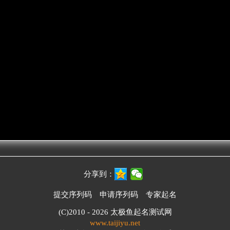
分享到：
提交序列码
申请序列码
专家起名
(C)2010 - 2026
太极鱼起名测试网
www.taijiyu.net