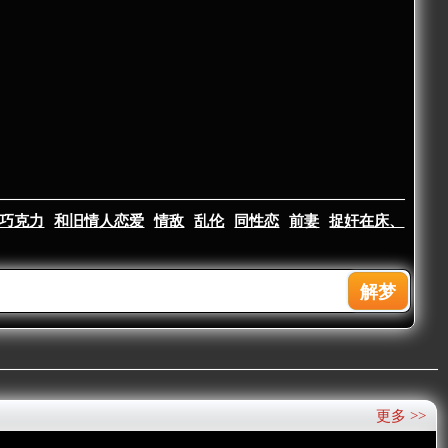
巧克力
和旧情人恋爱
情敌
乱伦
同性恋
前妻
捉奸在床、
更多 >>