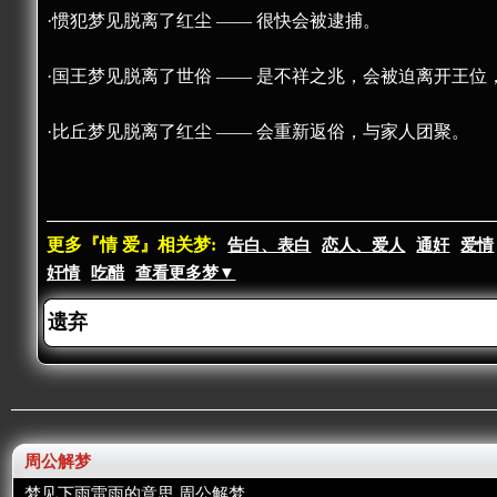
·惯犯梦见脱离了红尘 —— 很快会被逮捕。
·国王梦见脱离了世俗 —— 是不祥之兆，会被迫离开王
·比丘梦见脱离了红尘 —— 会重新返俗，与家人团聚。
更多『情 爱』相关梦:
告白、表白
恋人、爱人
通奸
爱情
奸情
吃醋
查看更多梦▼
周公解梦
梦见下雨雷雨的意思 周公解梦