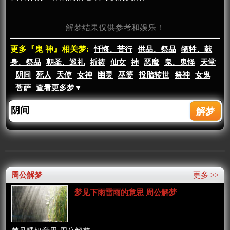
解梦结果仅供参考和娱乐！
更多『鬼 神』相关梦:
忏悔、苦行
供品、祭品
牺牲、献
身、祭品
朝圣、巡礼
祈祷
仙女
神
恶魔
鬼、鬼怪
天堂
阴间
死人
天使
女神
幽灵
巫婆
投胎转世
祭神
女鬼
菩萨
查看更多梦▼
周公解梦
更多 >>
梦见下雨雷雨的意思 周公解梦