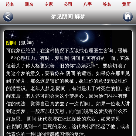
起名
测名
专家
公司
八字
签名
黄历
梦见阴间 解梦
阴间
（鬼 神）
可能象征绝望，在这种情况下应该找心理医生咨询，缓解
一些心理压力。有时，梦见到 阴间 也可有好的一面，它象
征着为了你人格更完善，旧的你“必须死掉”。要确切地了
角这个梦的意义，要看你在 阴间 的遭遇。如果你在那里见
到了光亮，那么这是较好的象征，象征你的意识能发现你
的潜意识。老年人梦见 阴间 ，有时是出于对死亡的担。在
醒来后，老人还可能会为这个梦担心，因为他们往往有迷
信的想法，觉得自己真的去了一次 阴间 。如果一位老人讲
到这类梦，一般应加以安慰，向他们说明这梦没有什么不
好意思。 阴间 还代表埋在记忆深处的东西，如果梦见
在 阴间 见到一个已死的亲友，这代表代回忆起了他，或者
代表你的一种旧的情感或习惯的复活。