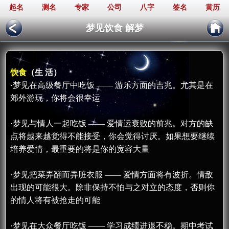
起名
测名
专家
公司
八字
签名
黄历
梦见饮食 解梦
饮食
（生 活）
·梦见在高级餐厅中吃饭 —— 游乐方面的吉兆。尤其是在
郊外游玩，你将会很幸运
·梦见与情人一起吃饭 —— 爱情运衰败的前兆。对方的缺
点将越来越觉得不能接受，你会觉得讨厌。如果想要继续
培养爱情，最重要的将是你的宽容大量
·梦见把菜弄翻而弄脏衣服 —— 爱情方面将有波折。情敌
出现的可能很大。除非保持不怕与之对立的态度，否则你
的情人将有被抢走的可能
·梦见在大众餐厅吃饭 —— 学习成绩进退不稳。期中考试