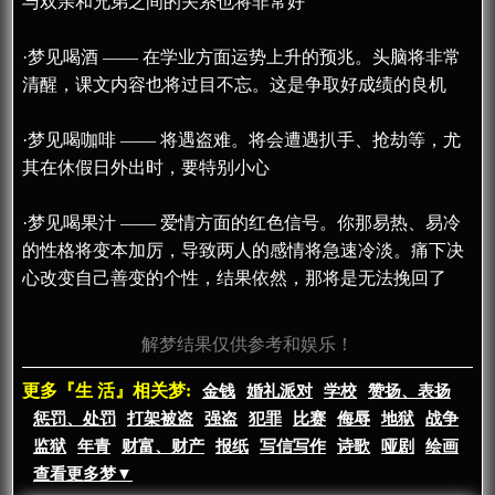
与双亲和兄弟之间的关系也将非常好
·梦见喝酒 —— 在学业方面运势上升的预兆。头脑将非常
清醒，课文内容也将过目不忘。这是争取好成绩的良机
·梦见喝咖啡 —— 将遇盗难。将会遭遇扒手、抢劫等，尤
其在休假日外出时，要特别小心
·梦见喝果汁 —— 爱情方面的红色信号。你那易热、易冷
的性格将变本加厉，导致两人的感情将急速冷淡。痛下决
心改变自己善变的个性，结果依然，那将是无法挽回了
解梦结果仅供参考和娱乐！
更多『生 活』相关梦:
金钱
婚礼派对
学校
赞扬、表扬
惩罚、处罚
打架被盗
强盗
犯罪
比赛
侮辱
地狱
战争
监狱
年青
财富、财产
报纸
写信写作
诗歌
哑剧
绘画
查看更多梦▼