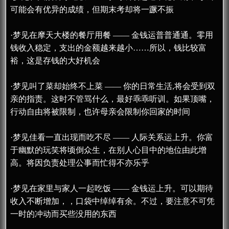
可能会有优异的成绩，但期末考却将一蹶不振
·梦见在摩天大楼的餐厅用餐 —— 金钱运普普通通。零用
钱收入稳定，支出的金额越来越小……所以，钱比较富
裕，这是存钱的大好机会
·梦见叫了菜却始终不上菜 —— 你的日常生活,将会受到双
亲的指责。这时不管骂什么，最好乖乖听训。如果顶嘴，
行动自由将被限制，也许母亲会限制你回家的时间
·梦见佳看一直出现而吃不尽 —— 人际关系运上升。你富
于幽默的玩笑将顷倒众生，在别人心目中的地位由此增
高。将因负责处理公事而忙得不亦乐乎
·梦见在家里与家人一起吃饭 —— 金钱运上升。可以期待
收入不断增加，，口袋中绰绰有余。不过，要注意不可凭
一时的冲动而买些没用的东西