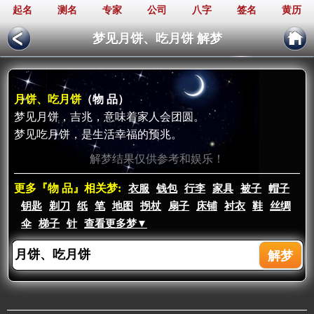
起名
测名
专家
公司
八字
签名
黄历
梦见月饼、吃月饼 解梦
月饼、吃月饼
（物 品）
梦见月饼，吉兆，意味着家人会团圆。
梦见吃月饼，是生活幸福的预兆。
解梦结果仅供参考和娱乐！
更多『物 品』相关梦:
衣服
钱包
行李
家具
被子
帽子
钥匙
剃刀
纸
笔
地图
拐杖
扇子
床铺
衬衣
鞋
丝绸
伞
梯子
针
查看更多梦▼