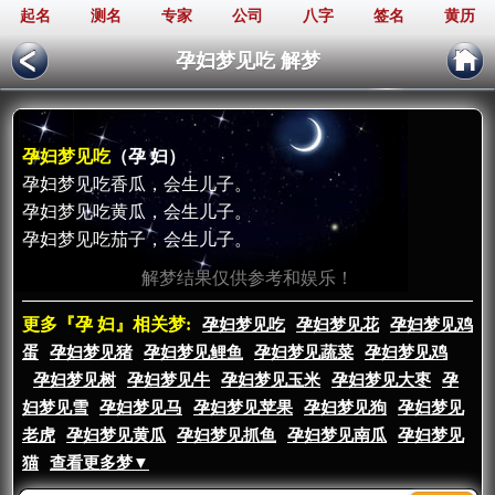
起名
测名
专家
公司
八字
签名
黄历
孕妇梦见吃 解梦
孕妇梦见吃
（孕 妇）
孕妇梦见吃香瓜，会生儿子。
孕妇梦见吃黄瓜，会生儿子。
孕妇梦见吃茄子，会生儿子。
解梦结果仅供参考和娱乐！
更多『孕 妇』相关梦:
孕妇梦见吃
孕妇梦见花
孕妇梦见鸡
蛋
孕妇梦见猪
孕妇梦见鲤鱼
孕妇梦见蔬菜
孕妇梦见鸡
孕妇梦见树
孕妇梦见牛
孕妇梦见玉米
孕妇梦见大枣
孕
妇梦见雪
孕妇梦见马
孕妇梦见苹果
孕妇梦见狗
孕妇梦见
老虎
孕妇梦见黄瓜
孕妇梦见抓鱼
孕妇梦见南瓜
孕妇梦见
猫
查看更多梦▼