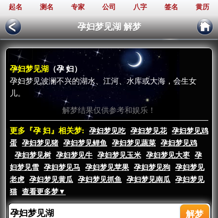
起名
测名
专家
公司
八字
签名
黄历
孕妇梦见湖 解梦
孕妇梦见湖
（孕 妇）
孕妇梦见波澜不兴的湖水、江河、水库或大海，会生女
儿。
解梦结果仅供参考和娱乐！
更多『孕 妇』相关梦:
孕妇梦见吃
孕妇梦见花
孕妇梦见鸡
蛋
孕妇梦见猪
孕妇梦见鲤鱼
孕妇梦见蔬菜
孕妇梦见鸡
孕妇梦见树
孕妇梦见牛
孕妇梦见玉米
孕妇梦见大枣
孕
妇梦见雪
孕妇梦见马
孕妇梦见苹果
孕妇梦见狗
孕妇梦见
老虎
孕妇梦见黄瓜
孕妇梦见抓鱼
孕妇梦见南瓜
孕妇梦见
猫
查看更多梦▼