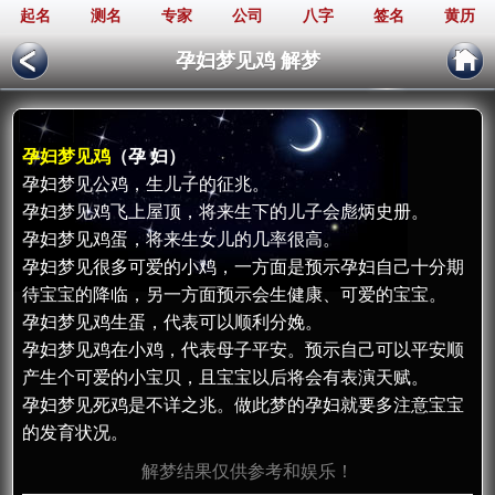
起名
测名
专家
公司
八字
签名
黄历
孕妇梦见鸡 解梦
孕妇梦见鸡
（孕 妇）
孕妇梦见公鸡，生儿子的征兆。
孕妇梦见鸡飞上屋顶，将来生下的儿子会彪炳史册。
孕妇梦见鸡蛋，将来生女儿的几率很高。
孕妇梦见很多可爱的小鸡，一方面是预示孕妇自己十分期
待宝宝的降临，另一方面预示会生健康、可爱的宝宝。
孕妇梦见鸡生蛋，代表可以顺利分娩。
孕妇梦见鸡在小鸡，代表母子平安。预示自己可以平安顺
产生个可爱的小宝贝，且宝宝以后将会有表演天赋。
孕妇梦见死鸡是不详之兆。做此梦的孕妇就要多注意宝宝
的发育状况。
解梦结果仅供参考和娱乐！