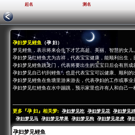
起名
测名
孕妇梦见鲤鱼
（孕 妇）
梦见鲤鱼，表示将来会生下才艺高超、美丽、智慧的女儿
孕妇梦见红鲤鱼尤为吉祥，代表宝宝健康，能顺利出生，
孕妇梦见鲤鱼跳龙门，代表将要出生的宝宝日后会有所成
孕妇梦见自己钓到鲤鱼，也是代表宝宝可以健康、顺利的
孕妇梦见鲤鱼在鱼塘里游来游去，代表孕妇的工作或事业
孕妇梦见红鲤鱼在水中蹦跳，预示家里也许有人和自己一
更多『孕 妇』相关梦:
孕妇梦见吃
孕妇梦见花
孕妇梦见
孕妇梦见马
孕妇梦见苹果
孕妇梦见狗
孕妇梦见老虎
孕