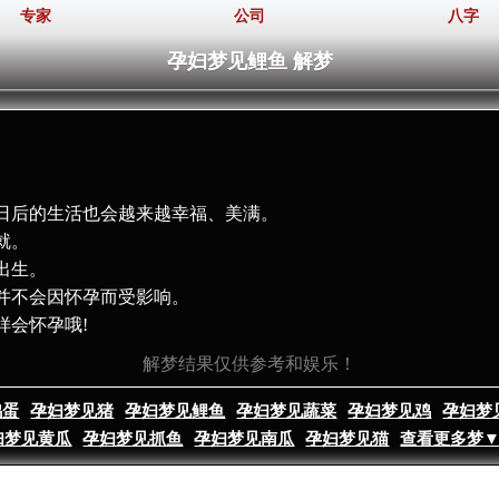
专家
公司
八字
孕妇梦见鲤鱼 解梦
。
日后的生活也会越来越幸福、美满。
就。
出生。
并不会因怀孕而受影响。
样会怀孕哦!
解梦结果仅供参考和娱乐！
鸡蛋
孕妇梦见猪
孕妇梦见鲤鱼
孕妇梦见蔬菜
孕妇梦见鸡
孕妇梦
妇梦见黄瓜
孕妇梦见抓鱼
孕妇梦见南瓜
孕妇梦见猫
查看更多梦