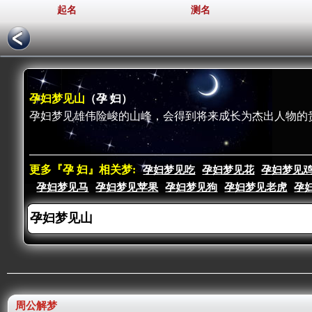
起名
测名
孕妇梦见山
（孕 妇）
孕妇梦见雄伟险峻的山峰，会得到将来成长为杰出人物的
更多『孕 妇』相关梦:
孕妇梦见吃
孕妇梦见花
孕妇梦见
孕妇梦见马
孕妇梦见苹果
孕妇梦见狗
孕妇梦见老虎
孕
周公解梦