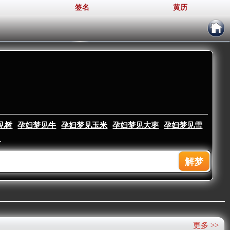
签名
黄历
见树
孕妇梦见牛
孕妇梦见玉米
孕妇梦见大枣
孕妇梦见雪
▼
更多 >>