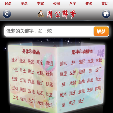
起名
测名
专家
公司
八字
签名
黄历
周公解梦
人物
热门梦境
生活
鬼神和动植物
身体和物品
父母
老师
情人
小孩
兄弟
告白
火
爱人
狗
爱情
猫
接吻
神
蛇
妻子
女神
裸体
天使
身体
鬼怪
头发
耳朵
神
医生
和尚
女人
丈夫
同学
仙女
流泪
情人
发誓
妻子
遗弃
父母
私奔
少女
抛弃
死人
金钱
蚊子
心脏
领导
同事
狗
小偷
少女
肚子
军队
树木
婚礼
地狱
拔牙
打人
学校
巫婆
衣服
幽灵
裸体
钱包
表扬
朋友
惩罚
丈夫
打架
导师
名人
护士
小贩
英雄
房子
强盗
兔子
行李
老虎
金钱
开车
比赛
乌龟
汽车
春梦
地狱
老鼠
帽子
飞机
战争
钥匙
猫
厕所
人群
邻居
监狱
男孩
鬼怪
音乐
仙女
玫瑰
手机
天鹅
拖鞋
乳房
青蛙
吉他
流泪
猴子
钻石
香水
树木
匕首
飞机
香水
狮子
剪刀
鸭子
首饰
镜子
草