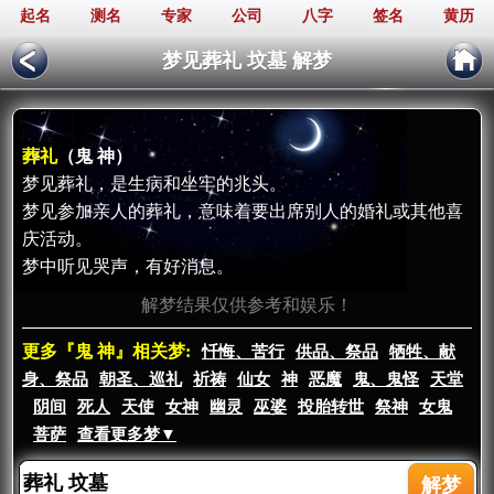
起名
测名
专家
公司
八字
签名
黄历
梦见葬礼 坟墓 解梦
葬礼
（鬼 神）
梦见葬礼，是生病和坐牢的兆头。
梦见参加亲人的葬礼，意味着要出席别人的婚礼或其他喜
庆活动。
梦中听见哭声，有好消息。
解梦结果仅供参考和娱乐！
更多『鬼 神』相关梦:
忏悔、苦行
供品、祭品
牺牲、献
身、祭品
朝圣、巡礼
祈祷
仙女
神
恶魔
鬼、鬼怪
天堂
阴间
死人
天使
女神
幽灵
巫婆
投胎转世
祭神
女鬼
菩萨
查看更多梦▼