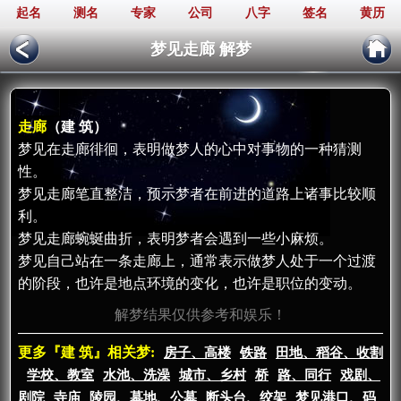
起名
测名
专家
公司
八字
签名
黄历
梦见走廊 解梦
走廊
（建 筑）
梦见在走廊徘徊，表明做梦人的心中对事物的一种猜测
性。
梦见走廊笔直整洁，预示梦者在前进的道路上诸事比较顺
利。
梦见走廊蜿蜒曲折，表明梦者会遇到一些小麻烦。
梦见自己站在一条走廊上，通常表示做梦人处于一个过渡
的阶段，也许是地点环境的变化，也许是职位的变动。
解梦结果仅供参考和娱乐！
更多『建 筑』相关梦:
房子、高楼
铁路
田地、稻谷、收割
学校、教室
水池、洗澡
城市、乡村
桥
路、同行
戏剧、
剧院
寺庙
陵园、墓地、公墓
断头台、绞架
梦见港口、码