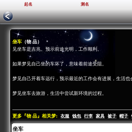
起名
测名
坐车
（物 品）
见坐车是吉兆。预示前途光明，工作顺利。
如果梦见自己坐的车坏了，意味着前途受阻。
梦见自己开着车远行，预示最近的工作会有进展，生活也
梦见坐车去旅游，生活中尝试新环境的过程。
更多『物 品』相关梦:
衣服
钱包
行李
家具
被子
帽子