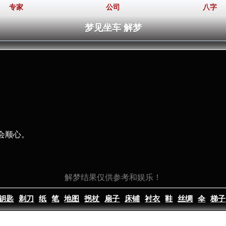
专家
公司
八字
梦见坐车 解梦
会顺心。
解梦结果仅供参考和娱乐！
钥匙
剃刀
纸
笔
地图
拐杖
扇子
床铺
衬衣
鞋
丝绸
伞
梯子