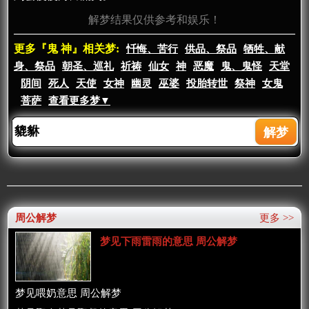
解梦结果仅供参考和娱乐！
更多『鬼 神』相关梦:
忏悔、苦行
供品、祭品
牺牲、献
身、祭品
朝圣、巡礼
祈祷
仙女
神
恶魔
鬼、鬼怪
天堂
阴间
死人
天使
女神
幽灵
巫婆
投胎转世
祭神
女鬼
菩萨
查看更多梦▼
周公解梦
更多 >>
梦见下雨雷雨的意思 周公解梦
梦见喂奶意思 周公解梦