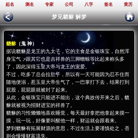
起名
测名
专家
公司
八字
签名
黄历
梦见貔貅 解梦
貔貅
（鬼 神）
据说貔貅是龙王的九太子，它的主食是金银珠宝，自然浑
身宝气，跟其它也是吉祥兽的三脚蟾蜍等比起来称头多
了，因此深得玉皇大帝与龙王的宠爱。
不过，吃多了总会拉肚子，所以有一天可能因为忍不住而
随地便溺，惹玉皇大帝生气了，一巴掌打下去，结果打到
屁股，屁屁眼就被封了起来。
从此，金银珠宝只能进不能出，这个典故传开来之后，貔
貅就被视为招财进宝的祥兽了。
貔貅的习性懒懒地喜欢睡觉，每天最好拿把他拿起来摸一
摸，玩一玩，好像要叫醒他一样，财运就会跟着来。
梦到貔貅有拓展财源的意思，不过生活上要谨慎处之，否
则会慢慢财富流失。