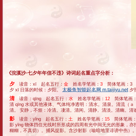
《浣溪沙·七夕年年信不违》诗词起名重点字分析：
夕
读音：xī 起名五行：
金
姓名学笔画：
3
简体笔画：3
夕 xī 日落的时候：夕阳。
太极鱼智能起名网 m.taijiyu.net
夕
清
读音：qīng 起名五行：
水
姓名学笔画：
12
简体笔画：
清 qīng 水或其他液体、气体纯净透明：清水。清泉。清流
清。 安静，不烦：冷清。凄清。清闲。清静。清淡。清幽。清谧（宁
影
读音：yǐng 起名五行：
土
姓名学笔画：
15
简体笔画：
影 yǐng 物体挡住光线时所形成的四周有光中间无光的形
糊糊，不真切）。捕风捉影。含沙射影（喻暗地里诽谤中伤）。 形象