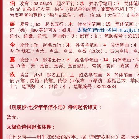
伯
读音：bà,bǎi,bó 起名五行：
水
姓名学笔画：
7
简体笔画
伯 bó 兄弟排行次序：伯仲（指兄弟的次第，喻事物不相上下
为表率者的尊称：“海内文章伯”。 姓。 伯 bǎi 〔大伯子〕丈夫的大哥
娇
读音：jiāo 起名五行：
木
姓名学笔画：
15
简体笔画：
娇 （嬌） jiāo 美好可爱：娇儿。
太极鱼智能起名网 m.taijiyu.n
娇小。娇嫩。娇气。 笔画数：9； 部首：女； 笔顺编号：531313
今
读音：jīn 起名五行：
木
姓名学笔画：
4
简体笔画：4
今 jīn 现在：今天。今生。今世。今番（这次）。古为今用。今是
嘉
读音：jiā 起名五行：
木
姓名学笔画：
14
简体笔画：1
嘉 jiā 善，美：嘉言。嘉宾。嘉言懿行。 夸奖，赞许：嘉奖。嘉许
依
读音：yǐ,yī 起名五行：
土
姓名学笔画：
8
简体笔画：8
依 yī 靠，仗赖：依靠。依傍（a.依靠；b.摹仿，多指艺术
士”。 笔画数：8； 部首：亻； 笔顺编号：32413534
《浣溪沙·七夕年年信不违》诗词起名译文：
暂无。
太极鱼诗词起名注释：
⑴七夕句——用牛郎织女的故事。据《荆楚岁时记》载：天