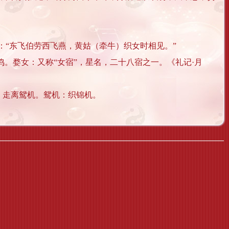
：“东飞伯劳西飞燕，黄姑（牵牛）织女时相见。”
鸣。婺女：又称“女宿”，星名，二十八宿之一。《礼记·月
，走离鸳机。鸳机：织锦机。