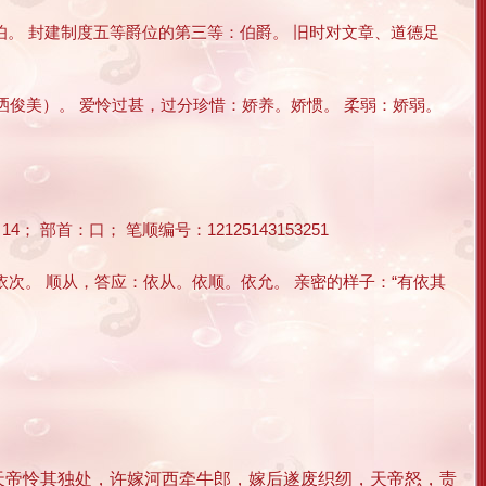
伯。 封建制度五等爵位的第三等：伯爵。 旧时对文章、道德足
俊美）。 爱怜过甚，过分珍惜：娇养。娇惯。 柔弱：娇弱。
部首：口； 笔顺编号：12125143153251
依次。 顺从，答应：依从。依顺。依允。 亲密的样子：“有依其
天帝怜其独处，许嫁河西牵牛郎，嫁后遂废织纫，天帝怒，责