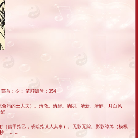
部首：夕； 笔顺编号：354
同流合污的士大夫）。清澈。清碧。清朗。清新。清醇。月白风
 ...
影射（借甲指乙，或暗指某人其事）。无影无踪。影影绰绰（模模
. ...