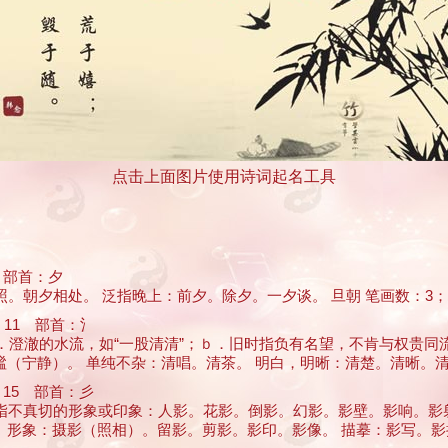
点击上面图片使用诗词起名工具
 部首：夕
照。朝夕相处。 泛指晚上：前夕。除夕。一夕谈。 旦朝 笔画数：3； 
11 部首：氵
（ａ．澄澈的水流，如“一股清清”；ｂ．旧时指负有名望，不肯与权贵
静）。 单纯不杂：清唱。清茶。 明白，明晰：清楚。清晰。清醒 ...
15 部首：彡
象，亦指不真切的形象或印象：人影。花影。倒影。幻影。影壁。影响。
：摄影（照相）。留影。剪影。影印。影像。 描摹：影写。影抄。 ..