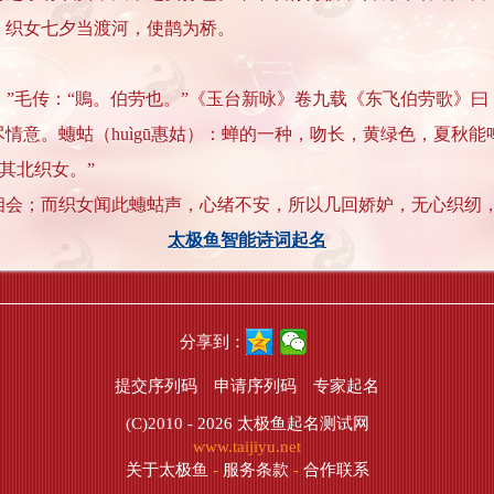
：织女七夕当渡河，使鹊为桥。
。”毛传：“鵙。伯劳也。”《玉台新咏》卷九载《东飞伯劳歌》曰
意。蟪蛄（huìgū惠姑）：蝉的一种，吻长，黄绿色，夏秋能
其北织女。”
相会；而织女闻此蟪蛄声，心绪不安，所以几回娇妒，无心织纫
太极鱼智能诗词起名
分享到：
提交序列码
申请序列码
专家起名
(C)2010 - 2026
太极鱼起名测试网
www.taijiyu.net
关于太极鱼
-
服务条款
-
合作联系