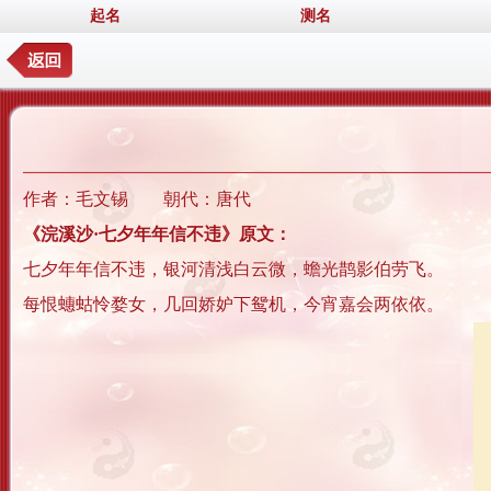
起名
测名
作者：毛文锡 朝代：唐代
《浣溪沙·七夕年年信不违》原文：
七夕年年信不违，银河清浅白云微，蟾光鹊影伯劳飞。
每恨蟪蛄怜婺女，几回娇妒下鸳机，今宵嘉会两依依。