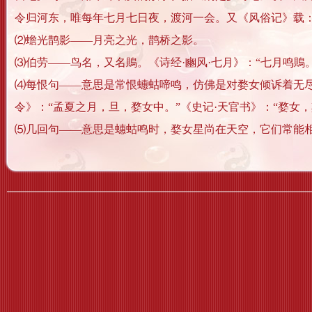
令归河东，唯每年七月七日夜，渡河一会。又《风俗记》载
⑵蟾光鹊影——月亮之光，鹊桥之影。
⑶伯劳——鸟名，又名鵙。《诗经·豳风·七月》：“七月鸣鵙
⑷每恨句——意思是常恨蟪蛄啼鸣，仿佛是对婺女倾诉着无尽情
令》：“孟夏之月，旦，婺女中。”《史记·天官书》：“婺女，
⑸几回句——意思是蟪蛄鸣时，婺女星尚在天空，它们常能