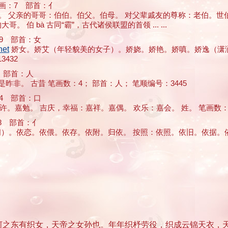
：7 部首：亻
）。 父亲的哥哥：伯伯。伯父。伯母。 对父辈戚友的尊称：老伯。世
。 伯 bà 古同“霸”，古代诸侯联盟的首领 ... ...
9 部首：女
et
娇女。娇艾（年轻貌美的女子）。娇娆。娇艳。娇嗔。娇逸（潇洒
432
 部首：人
昨非。 古昔 笔画数：4； 部首：人； 笔顺编号：3445
4 部首：口
。嘉勉。 吉庆，幸福：嘉祥。嘉偶。 欢乐：嘉会。 姓。 笔画数：14； 
 部首：亻
、学问）。依恋。依偎。依存。依附。归依。 按照：依照。依旧。依据。
河之东有织女，天帝之女孙也。年年织杼劳役，织成云锦天衣，