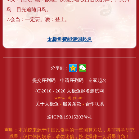
鸟；目光追随归鸟。
7.会当：一定要。凌：登上。
太极鱼智能诗词起名
分享到：
提交序列码
申请序列码
专家起名
(C)2010 - 2026
太极鱼起名测试网
www.taijiyu.net
关于太极鱼
-
服务条款
-
合作联系
渝ICP备19015303号-1
声明：本系统来源于中国民俗学的一些测算方法，并非科学研究
成果，仅供休闲娱乐，请勿迷信，按此操作一切后果自负！