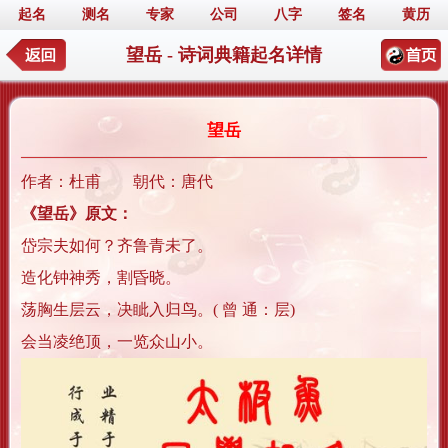
起名
测名
专家
公司
八字
签名
黄历
望岳 - 诗词典籍起名详情
望岳
作者：杜甫 朝代：唐代
《望岳》原文：
岱宗夫如何？齐鲁青未了。
造化钟神秀，割昏晓。
荡胸生层云，决眦入归鸟。( 曾 通：层)
会当凌绝顶，一览众山小。