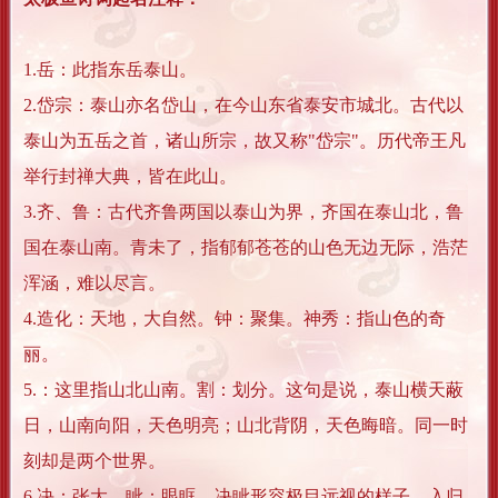
1.岳：此指东岳泰山。
2.岱宗：泰山亦名岱山，在今山东省泰安市城北。古代以
泰山为五岳之首，诸山所宗，故又称"岱宗"。历代帝王凡
举行封禅大典，皆在此山。
3.齐、鲁：古代齐鲁两国以泰山为界，齐国在泰山北，鲁
国在泰山南。青未了，指郁郁苍苍的山色无边无际，浩茫
浑涵，难以尽言。
4.造化：天地，大自然。钟：聚集。神秀：指山色的奇
丽。
5.：这里指山北山南。割：划分。这句是说，泰山横天蔽
日，山南向阳，天色明亮；山北背阴，天色晦暗。同一时
刻却是两个世界。
6.决：张大。眦：眼眶。决眦形容极目远视的样子。入归