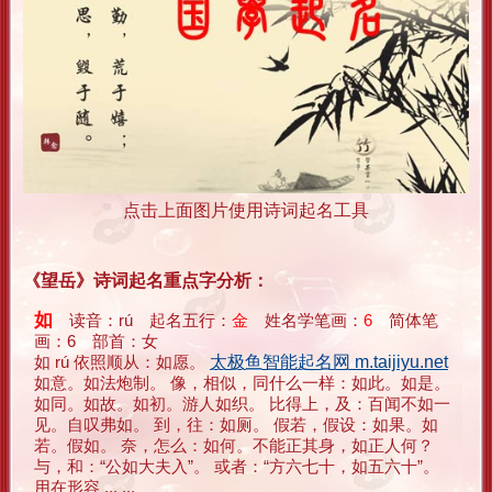
点击上面图片使用诗词起名工具
《望岳》诗词起名重点字分析：
如
读音：rú 起名五行：
金
姓名学笔画：
6
简体笔
画：6 部首：女
如 rú 依照顺从：如愿。
太极鱼智能起名网 m.taijiyu.net
如意。如法炮制。 像，相似，同什么一样：如此。如是。
如同。如故。如初。游人如织。 比得上，及：百闻不如一
见。自叹弗如。 到，往：如厕。 假若，假设：如果。如
若。假如。 奈，怎么：如何。不能正其身，如正人何？
与，和：“公如大夫入”。 或者：“方六七十，如五六十”。
用在形容 ... ...