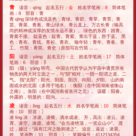
青
读音：qīng 起名五行：
金
姓名学笔画：
8
简体笔
画：8 部首：青
青 qīng 深绿色或浅蓝色：青绿。青碧。青草。青苔。青
苗。青菜。青葱。青山绿水。青云直上。万古长青（喻高
尚的精神或深厚的友情永远不衰）。 绿色的东西：踏青。
青黄不接。 靛蓝色：靛青。青紫。青出于蓝，胜于蓝。 黑
色：青布。青线。青衫。青衣。 喻年轻：青年。青春。青
工。 竹简：青简。青史（原指写在竹简 ... ...
阳
读音：yáng 起名五行：
土
姓名学笔画：
17
简体
笔画：6 部首：阝
阳 （陽） yáng 明亮。 中国古代哲学认为宇宙中通贯所有
物质的两大对立面之一，与“阴”相对：一阴一阳谓之道。二
气。 指“太阳”：阳光。阳面。阳历。向阳。夕阳。 山的南
面或水的北面（多用于地名）：衡阳（在中国湖南省衡山
之南）。洛阳（在中国河南省洛河之北）。 温暖：阳春。
外露的，明显的：阳沟。 ... ...
凌
读音：líng 起名五行：
水
姓名学笔画：
10
简体笔
画：10 部首：冫
凌 líng 冰：冰凌。凌锥。滴水成凌。 升，高出：凌云。凌
霄。凌空。凌虚。凌驾。“会当凌绝顶，一览众山小”。 渡
过，越过：“虽有江河之险则凌之”。 迫近，逼近：凌晨。
姓。 笔画数：10； 部首：冫； 笔顺编号：4112134354