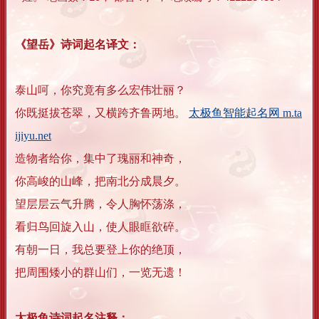
《望岳》诗词起名译文：
泰山呵，你究竟有多么宏伟壮丽？
你既挺拔苍翠，又横跨齐鲁两地。
太极鱼智能起名网 m.ta
ijiyu.net
造物者给你，集中了瑰丽和神奇，
你高峻的山峰，把南北分成晨夕。
望层层云气升腾，令人胸怀荡涤，
看归鸟回旋入山，使人眼眶欲碎。
有朝一日，我总要登上你的绝顶，
把周围矮小的群山们，一览无遗！
太极鱼诗词起名注释：