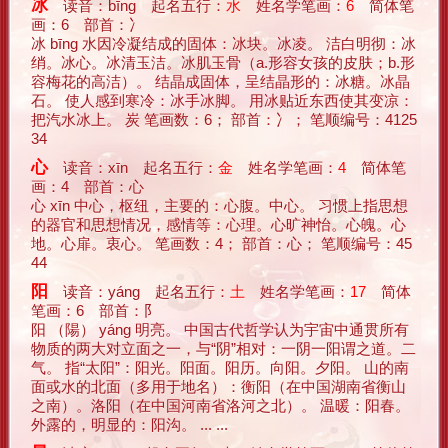
冰
读音：bīng 起名五行：
水
姓名学笔画：
6
简体笔
画：6 部首：冫
冰 bīng 水因冷凝结成的固体：冰块。冰凌。 洁白明彻：冰
绡。冰心。冰清玉洁。冰肌玉骨（a.形容女孩的皮肤；b.形
容梅花的高洁）。 结晶成固体，呈结晶形的：冰糖。冰晶
石。 使人感到寒冷：冰手冰脚。 用冰贴近东西使其变凉：
把汽水冰上。 炭 笔画数：6； 部首：冫； 笔顺编号：4125
34
心
读音：xīn 起名五行：
金
姓名学笔画：
4
简体笔
画：4 部首：心
心 xīn 中心，枢纽，主要的：心腹。中心。 习惯上指思想
的器官和思想情况，感情等：心理。心旷神怡。心魄。心
地。心扉。衷心。 笔画数：4； 部首：心； 笔顺编号：45
44
阳
读音：yáng 起名五行：
土
姓名学笔画：
17
简体
笔画：6 部首：阝
阳 （陽） yáng 明亮。 中国古代哲学认为宇宙中通贯所有
物质的两大对立面之一，与“阴”相对：一阴一阳谓之道。二
气。 指“太阳”：阳光。阳面。阳历。向阳。夕阳。 山的南
面或水的北面（多用于地名）：衡阳（在中国湖南省衡山
之南）。洛阳（在中国河南省洛河之北）。 温暖：阳春。
外露的，明显的：阳沟。 ... ...