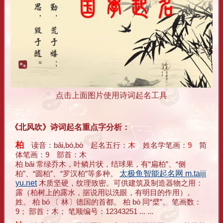
点击上面图片使用诗词起名工具
《北风吹》诗词起名重点字分析：
柏
读音：bǎi,bó,bò 起名五行：
木
姓名学笔画：
9
简
体笔画：9 部首：木
柏 bǎi 常绿乔木，叶鳞片状，结球果，有“扁柏”、“侧
柏”、“圆柏”、“罗汉柏”等多种。
太极鱼智能起名网 m.taiji
yu.net
木质坚硬，纹理致密。可供建筑及制造器物之用：
露（柏树上的露水，据说用以洗眼，有明目的作用）。
姓。 柏 bó 〔 林〕德国的首都。 柏 bò 同“檗”。 笔画数：
9； 部首：木； 笔顺编号：12343251 ... ...