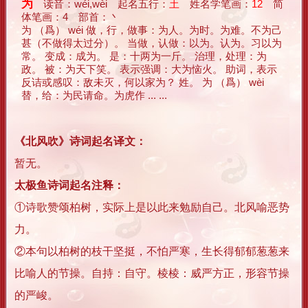
为
读音：wéi,wèi 起名五行：
土
姓名学笔画：
12
简
体笔画：4 部首：丶
为 （爲） wéi 做，行，做事：为人。为时。为难。不为己
甚（不做得太过分）。 当做，认做：以为。认为。习以为
常。 变成：成为。 是：十两为一斤。 治理，处理：为
政。 被：为天下笑。 表示强调：大为恼火。 助词，表示
反诘或感叹：敌未灭，何以家为？ 姓。 为 （爲） wèi
替，给：为民请命。为虎作 ... ...
《北风吹》诗词起名译文：
暂无。
太极鱼诗词起名注释：
①诗歌赞颂柏树，实际上是以此来勉励自己。北风喻恶势
力。
②本句以柏树的枝干坚挺，不怕严寒，生长得郁郁葱葱来
比喻人的节操。自持：自守。棱棱：威严方正，形容节操
的严峻。