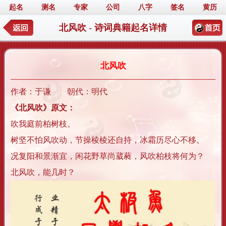
起名
测名
专家
公司
八字
签名
黄历
北风吹 - 诗词典籍起名详情
北风吹
作者：于谦 朝代：明代
《北风吹》原文：
吹我庭前柏树枝。
树坚不怕风吹动，节操棱棱还自持，冰霜历尽心不移。
况复阳和景渐宜，闲花野草尚葳蕤，风吹柏枝将何为？
北风吹，能几时？