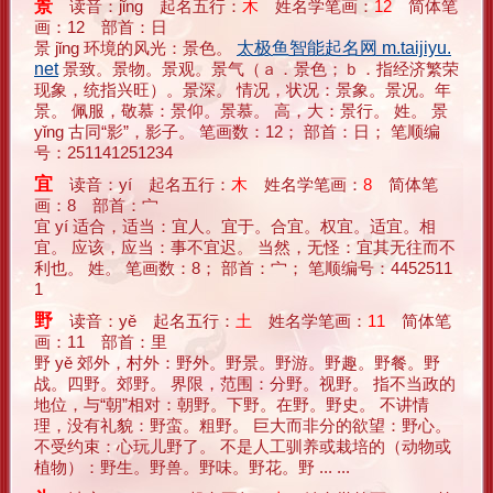
景
读音：jǐng 起名五行：
木
姓名学笔画：
12
简体笔
画：12 部首：日
景 jǐng 环境的风光：景色。
太极鱼智能起名网 m.taijiyu.
net
景致。景物。景观。景气（ａ．景色；ｂ．指经济繁荣
现象，统指兴旺）。景深。 情况，状况：景象。景况。年
景。 佩服，敬慕：景仰。景慕。 高，大：景行。 姓。 景
yǐng 古同“影”，影子。 笔画数：12； 部首：日； 笔顺编
号：251141251234
宜
读音：yí 起名五行：
木
姓名学笔画：
8
简体笔
画：8 部首：宀
宜 yí 适合，适当：宜人。宜于。合宜。权宜。适宜。相
宜。 应该，应当：事不宜迟。 当然，无怪：宜其无往而不
利也。 姓。 笔画数：8； 部首：宀； 笔顺编号：4452511
1
野
读音：yě 起名五行：
土
姓名学笔画：
11
简体笔
画：11 部首：里
野 yě 郊外，村外：野外。野景。野游。野趣。野餐。野
战。四野。郊野。 界限，范围：分野。视野。 指不当政的
地位，与“朝”相对：朝野。下野。在野。野史。 不讲情
理，没有礼貌：野蛮。粗野。 巨大而非分的欲望：野心。
不受约束：心玩儿野了。 不是人工驯养或栽培的（动物或
植物）：野生。野兽。野味。野花。野 ... ...