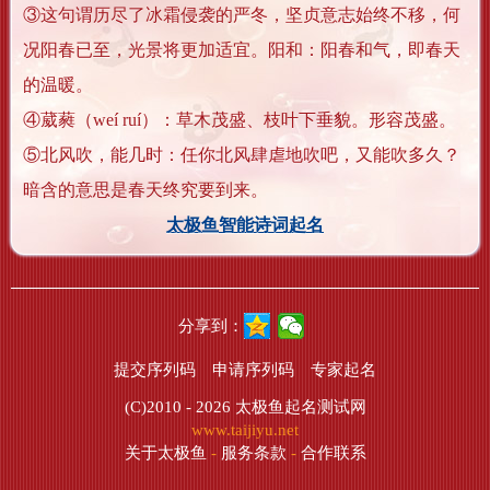
③这句谓历尽了冰霜侵袭的严冬，坚贞意志始终不移，何
况阳春已至，光景将更加适宜。阳和：阳春和气，即春天
的温暖。
④葳蕤（weí ruí）：草木茂盛、枝叶下垂貌。形容茂盛。
⑤北风吹，能几时：任你北风肆虐地吹吧，又能吹多久？
暗含的意思是春天终究要到来。
太极鱼智能诗词起名
分享到：
提交序列码
申请序列码
专家起名
(C)2010 - 2026
太极鱼起名测试网
www.taijiyu.net
关于太极鱼
-
服务条款
-
合作联系