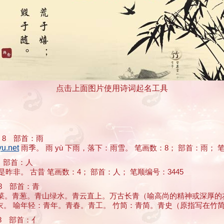
点击上面图片使用诗词起名工具
8 部首：雨
.net
雨季。 雨 yù 下雨，落下：雨雪。 笔画数：8； 部首：雨； 笔顺
 部首：人
昨非。 古昔 笔画数：4； 部首：人； 笔顺编号：3445
8 部首：青
。青菜。青葱。青山绿水。青云直上。万古长青（喻高尚的精神或深厚的
喻年轻：青年。青春。青工。 竹简：青简。青史（原指写在竹简 ... 
 部首：亻