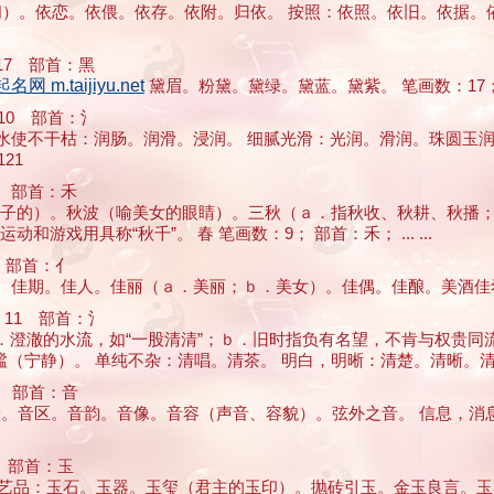
、学问）。依恋。依偎。依存。依附。归依。 按照：依照。依旧。依据。
7 部首：黑
 m.taijiyu.net
黛眉。粉黛。黛绿。黛蓝。黛紫。 笔画数：17； 部首
0 部首：氵
油或水使不干枯：润肠。润滑。浸润。 细腻光滑：光润。滑润。珠圆玉
21
 部首：禾
指女子的）。秋波（喻美女的眼睛）。三秋（ａ．指秋收、秋耕、秋播
戏用具称“秋千”。 春 笔画数：9； 部首：禾； ... ...
 部首：亻
。佳期。佳人。佳丽（ａ．美丽；ｂ．美女）。佳偶。佳酿。美酒佳肴。 好
11 部首：氵
（ａ．澄澈的水流，如“一股清清”；ｂ．旧时指负有名望，不肯与权贵
静）。 单纯不杂：清唱。清茶。 明白，明晰：清楚。清晰。清醒 ...
 部首：音
量。音区。音韵。音像。音容（声音、容貌）。弦外之音。 信息，消息
 部首：玉
成工艺品：玉石。玉器。玉玺（君主的玉印）。抛砖引玉。金玉良言。