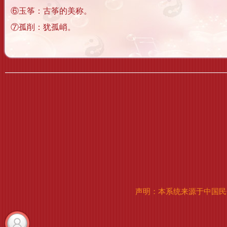
⑥玉筝：古筝的美称。
⑦孤削：犹孤峭。
声明：本系统来源于中国民