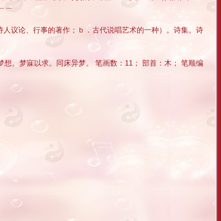
..
录诗人议论、行事的著作；ｂ．古代说唱艺术的一种）。诗集。诗
想。梦寐以求。同床异梦。 笔画数：11； 部首：木； 笔顺编