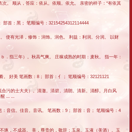
依次。 顺从，答应：依从。依顺。依允。 亲密的样子：“有依其
：黑； 笔顺编号：32154254312114444
润。 使有光泽，修饰：润饰。润色。 利益：利润。分润。 以财
；ｂ．指三年）。秋高气爽。 庄稼成熟的时期：麦秋。 指一年：
美 笔画数：8； 部首：亻； 笔顺编号：32121121
同流合污的士大夫）。清澈。清碧。清朗。清新。清醇。月白风
 ...
：音信。佳音。音讯。 笔画数：9； 部首：音； 笔顺编号：4
玉不琢，不成器。 美，尊贵的，敬辞：玉泉。玉液（美酒）。玉