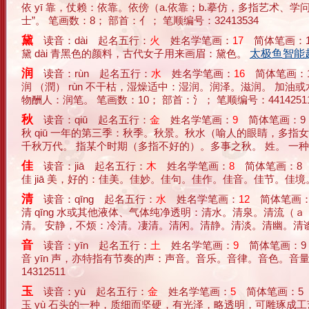
依 yī 靠，仗赖：依靠。依傍（a.依靠；b.摹仿，多指艺术
士”。 笔画数：8； 部首：亻； 笔顺编号：32413534
黛
读音：dài 起名五行：
火
姓名学笔画：
17
简体笔画：1
黛 dài 青黑色的颜料，古代女子用来画眉：黛色。
太极鱼智能起名网
润
读音：rùn 起名五行：
水
姓名学笔画：
16
简体笔画：1
润 （潤） rùn 不干枯，湿燥适中：湿润。润泽。滋润。 加
物酬人：润笔。 笔画数：10； 部首：氵； 笔顺编号：44142511
秋
读音：qiū 起名五行：
金
姓名学笔画：
9
简体笔画：9
秋 qiū 一年的第三季：秋季。秋景。秋水（喻人的眼睛，多
千秋万代。 指某个时期（多指不好的）。多事之秋。 姓。 一种运动和游
佳
读音：jiā 起名五行：
木
姓名学笔画：
8
简体笔画：8
佳 jiā 美，好的：佳美。佳妙。佳句。佳作。佳音。佳节。佳境
清
读音：qīng 起名五行：
水
姓名学笔画：
12
简体笔画：
清 qīng 水或其他液体、气体纯净透明：清水。清泉。清流
清。 安静，不烦：冷清。凄清。清闲。清静。清淡。清幽。清谧（宁
音
读音：yīn 起名五行：
土
姓名学笔画：
9
简体笔画：9
音 yīn 声，亦特指有节奏的声：声音。音乐。音律。音色。音
14312511
玉
读音：yù 起名五行：
金
姓名学笔画：
5
简体笔画：5
玉 yù 石头的一种，质细而坚硬，有光泽，略透明，可雕琢