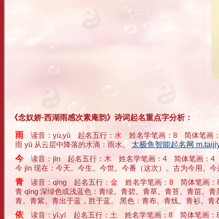
《念奴娇·西湖雨感次素庵韵》诗词起名重点字分析：
雨
读音：yù,yǔ 起名五行：
水
姓名学笔画：
8
简体笔画：
雨 yǔ 从云层中降落的水滴：雨水。
太极鱼智能起名网 m.taijiyu
今
读音：jīn 起名五行：
木
姓名学笔画：
4
简体笔画：4
今 jīn 现在：今天。今生。今世。今番（这次）。古为今用。今是
青
读音：qīng 起名五行：
金
姓名学笔画：
8
简体笔画：
青 qīng 深绿色或浅蓝色：青绿。青碧。青草。青苔。青苗
青。青紫。青出于蓝，胜于蓝。 黑色：青布。青线。青衫。青衣。 
依
读音：yǐ,yī 起名五行：
土
姓名学笔画：
8
简体笔画：8