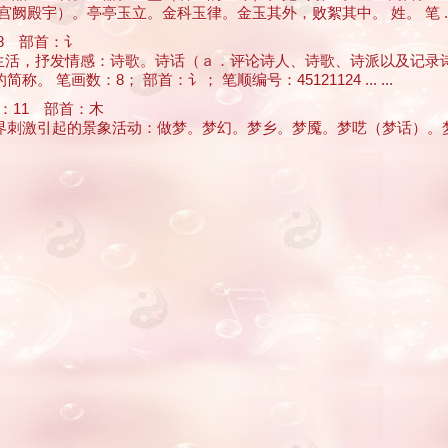
殿宇）。亭亭玉立。金科玉律。金玉其外，败絮其中。 姓。 笔 ... .
8 部首：讠
反映生活，抒发情感：诗歌。诗话（ａ．评论诗人、诗歌、诗派以及记
画数：8； 部首：讠； 笔顺编号：45121124 ... ...
11 部首：木
外界刺激引起的景象活动：做梦。梦幻。梦乡。梦魇。梦呓（梦话）。梦