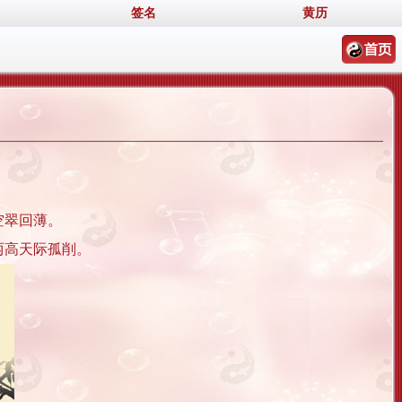
签名
黄历
空翠回薄。
两高天际孤削。