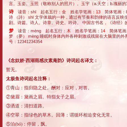
言。玉姿。玉照（敬称别人的照片）。玉宇（a.天空；b.瑰丽的宫阙
诗
读音：shī 起名五行：
金
姓名学笔画：
13
简体笔画：
诗 （詩） shī 文学体栽的一种，通过有节奏和韵律的语言
剧。诗篇。诗人。诗章。诗史。吟诗。 中国古书名，《诗经》的简称。 笔
梦
读音：mèng 起名五行：
木
姓名学笔画：
14
简体笔画：
梦 （夢） mèng 睡眠时身体内外各种刺激或残留在大脑里的
号：12341234354
《念奴娇·西湖雨感次素庵韵》诗词起名译文：
暂无。
太极鱼诗词起名注释：
①青山：指归隐之处。酬对：应对，对答。
②黛眉：黛画之眉。特指女子之眉。
③洒道：清扫道路。
④空翠：指绿色的草木。回薄：谓循环相迫变化无常。
⑤泊(bó)：停留，飘。