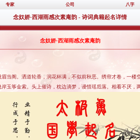
专家
公司
八字
念奴娇·西湖雨感次素庵韵 - 诗词典籍起名详情
念奴娇·西湖雨感次素庵韵
黛眉当阁。洒道轮香，润花杯满，不似前秋恶。绣帘才卷，一楼
隐岸玉筝金索。头上催诗，枕边滴梦，谩惜瑶卮落。相看不厌，