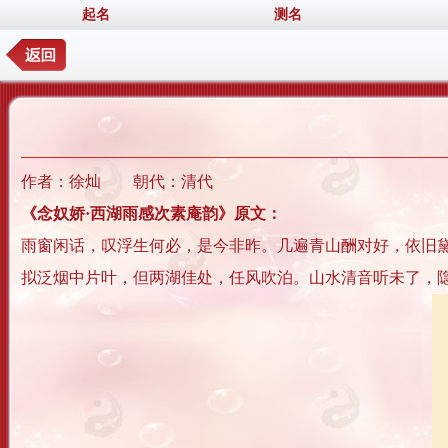
起名
测名
作者：徐灿 朝代：清代
《念奴娇·西湖雨感次素庵韵》原文：
雨窗闲话，叹浮生何必，是今非昨。几遍青山酬对好，依旧
拟泛烟中片叶，但两湖佳处，任风吹泊。山水清音听未了，