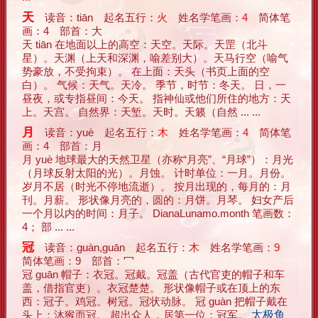
天
读音：tiān 起名五行：
火
姓名学笔画：
4
简体笔
画：4 部首：大
天 tiān 在地面以上的高空：天空。天际。天罡（北斗
星）。天渊（上天和深渊，喻差别大）。天马行空（喻气
势豪放，不受拘束）。 在上面：天头（书页上面的空
白）。 气候：天气。天冷。 季节，时节：冬天。 日，一
昼夜，或专指昼间：今天。 指神仙或他们所住的地方：天
上。天宫。 自然界：天堑。天时。天籁（自然 ... ...
月
读音：yuè 起名五行：
木
姓名学笔画：
4
简体笔
画：4 部首：月
月 yuè 地球最大的天然卫星（亦称“月亮”、“月球”）：月光
（月球反射太阳的光）。月蚀。 计时单位：一月。月份。
岁月不居（时光不停地流逝）。 按月出现的，每月的：月
刊。月薪。 形状像月亮的，圆的：月饼。月琴。 妇女产后
一个月以内的时间：月子。 DianaLunamo.month 笔画数：
4； 部 ... ...
冠
读音：guàn,guān 起名五行：
木
姓名学笔画：
9
简体笔画：9 部首：冖
冠 guān 帽子：衣冠。冠戴。冠盖（古代官吏的帽子和车
盖，借指官吏）。衣冠楚楚。 形状像帽子或在顶上的东
西：冠子。鸡冠。树冠。冠状动脉。 冠 guàn 把帽子戴在
头上：沐猴而冠。 超出众人，居第一位：冠军。
太极鱼