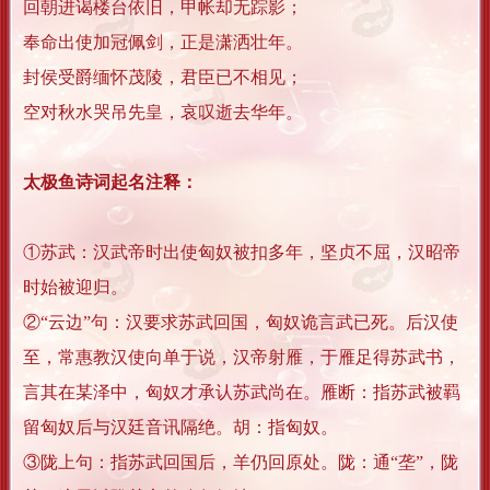
回朝进谒楼台依旧，甲帐却无踪影；
奉命出使加冠佩剑，正是潇洒壮年。
封侯受爵缅怀茂陵，君臣已不相见；
空对秋水哭吊先皇，哀叹逝去华年。
太极鱼诗词起名注释：
①苏武：汉武帝时出使匈奴被扣多年，坚贞不屈，汉昭帝
时始被迎归。
②“云边”句：汉要求苏武回国，匈奴诡言武已死。后汉使
至，常惠教汉使向单于说，汉帝射雁，于雁足得苏武书，
言其在某泽中，匈奴才承认苏武尚在。雁断：指苏武被羁
留匈奴后与汉廷音讯隔绝。胡：指匈奴。
③陇上句：指苏武回国后，羊仍回原处。陇：通“垄”，陇