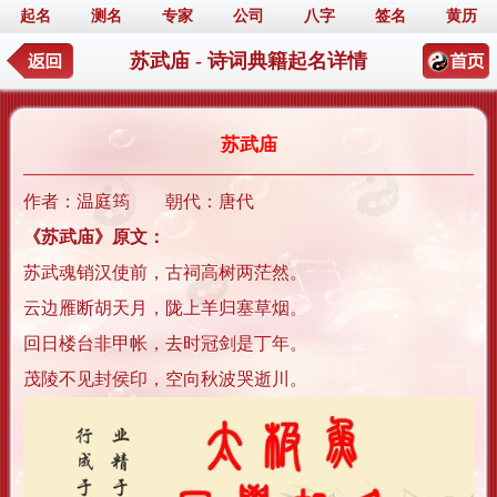
起名
测名
专家
公司
八字
签名
黄历
苏武庙 - 诗词典籍起名详情
苏武庙
作者：温庭筠 朝代：唐代
《苏武庙》原文：
苏武魂销汉使前，古祠高树两茫然。
云边雁断胡天月，陇上羊归塞草烟。
回日楼台非甲帐，去时冠剑是丁年。
茂陵不见封侯印，空向秋波哭逝川。