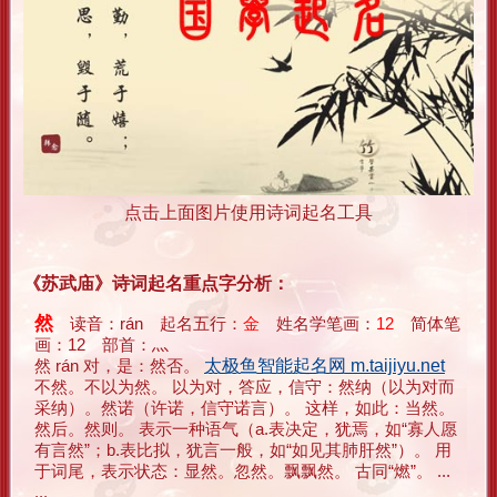
点击上面图片使用诗词起名工具
《苏武庙》诗词起名重点字分析：
然
读音：rán 起名五行：
金
姓名学笔画：
12
简体笔
画：12 部首：灬
然 rán 对，是：然否。
太极鱼智能起名网 m.taijiyu.net
不然。不以为然。 以为对，答应，信守：然纳（以为对而
采纳）。然诺（许诺，信守诺言）。 这样，如此：当然。
然后。然则。 表示一种语气（a.表决定，犹焉，如“寡人愿
有言然”；b.表比拟，犹言一般，如“如见其肺肝然”）。 用
于词尾，表示状态：显然。忽然。飘飘然。 古同“燃”。 ...
...