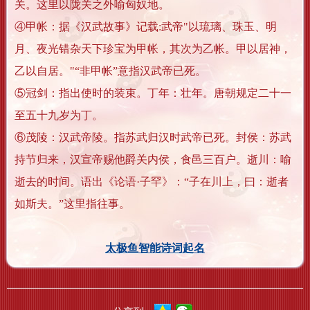
关。这里以陇关之外喻匈奴地。
④甲帐：据《汉武故事》记载:武帝"以琉璃、珠玉、明
月、夜光错杂天下珍宝为甲帐，其次为乙帐。甲以居神，
乙以自居。"“非甲帐”意指汉武帝已死。
⑤冠剑：指出使时的装束。丁年：壮年。唐朝规定二十一
至五十九岁为丁。
⑥茂陵：汉武帝陵。指苏武归汉时武帝已死。封侯：苏武
持节归来，汉宣帝赐他爵关内侯，食邑三百户。逝川：喻
逝去的时间。语出《论语·子罕》：“子在川上，曰：逝者
如斯夫。”这里指往事。
太极鱼智能诗词起名