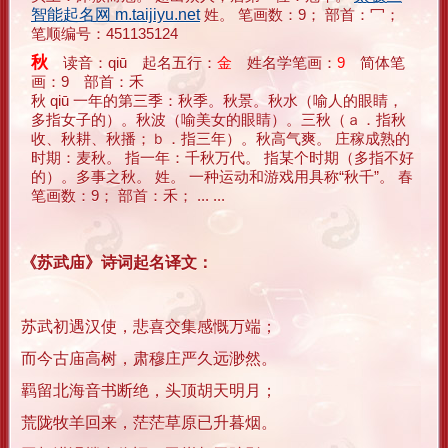
智能起名网 m.taijiyu.net
姓。 笔画数：9； 部首：冖；
笔顺编号：451135124
秋
读音：qiū 起名五行：
金
姓名学笔画：
9
简体笔
画：9 部首：禾
秋 qiū 一年的第三季：秋季。秋景。秋水（喻人的眼睛，
多指女子的）。秋波（喻美女的眼睛）。三秋（ａ．指秋
收、秋耕、秋播；ｂ．指三年）。秋高气爽。 庄稼成熟的
时期：麦秋。 指一年：千秋万代。 指某个时期（多指不好
的）。多事之秋。 姓。 一种运动和游戏用具称“秋千”。 春
笔画数：9； 部首：禾； ... ...
《苏武庙》诗词起名译文：
苏武初遇汉使，悲喜交集感慨万端；
而今古庙高树，肃穆庄严久远渺然。
羁留北海音书断绝，头顶胡天明月；
荒陇牧羊回来，茫茫草原已升暮烟。