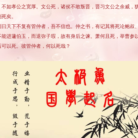
，不如孝公之宽厚。文公死，诸侯不敢叛晋，晋习文公之余威，
则死矣。
天下不复有管仲者，吾不信也。仲之书，有记其将死论鲍叔、
不能进蘧伯玉，而退弥子瑕，故有身后之谏。萧何且死，举曹参
后可以死。彼管仲者，何以死哉？