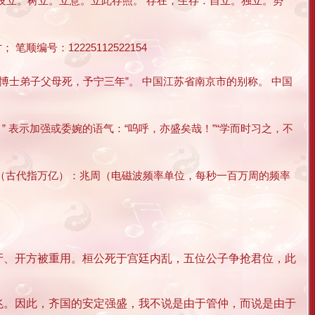
。设立。树立。立意。立此存照。 存在，生存：自立。独立。势
顺编号：12225112522154
前博士弟子父母死，予宁三年”。 中国江苏省南京市的别称。 中国
” 表示加强或委婉的语气：“呜呼，亦盛矣哉！”“学而时习之，不
百万（古代指万亿）：兆周（电磁波频率单位，每秒一百万周的频率
牙、开方被重用。桓公死于宫廷内乱，五位公子争抢君位，此
。因此，齐国的安定强盛，我不说是由于管仲，而说是由于