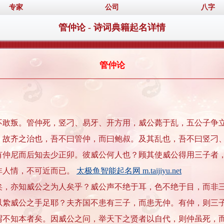
专家
公司
八字
管仲论 - 诗词典籍起名详情
管仲论
叛。管仲死，竖刁、易牙、开方用，威公薨于乱，五公子争立
。故齐之治也，吾不曰管仲，而曰鲍叔。及其乱也，吾不曰竖刁
有仲尼而后知去少正卯。彼威公何人也？顾其使威公得用三子者
非人情，不可近而已。
太极鱼智能起名网 m.taijiyu.net
亦知威公之为人矣乎？威公声不绝于耳，色不绝于目，而非三
以絷威公之手足耶？夫齐国不患有三子，而患无仲。有仲，则三
谓不知本者矣。因威公之问，举天下之贤者以自代，则仲虽死，