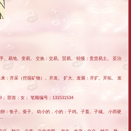
易手。易地。变易。 交换：交易。贸易。 轻慢：贵货易土。 芟治
露出来：开采（挖掘矿物）。开发。 扩大、发展：开扩。开拓。 发
部首：女； 笔顺编号：131531534
的卵：鱼子。蚕子。 幼小的，小的：子鸡。子畜。子城。 小而硬
.