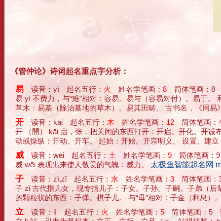
《管仲论》诗词起名重点字分析：
易
读音：yì 起名五行：
火
姓名学笔画：
8
简体笔画：8
易 yì 不费力，与“难”相对：容易。易与（容易对付）。易于
草木：易墓（除治墓地的草木）。易其田畴。 古书名，《周易》的简称（
开
读音：kāi 起名五行：
木
姓名学笔画：
12
简体笔画：4
开 （開） kāi 启，张，把关闭的东西打开：开启。开化。开
动或操纵：开动。开车。 起始：开始。开宗明义。 设置、建立：开创
威
读音：wēi 起名五行：
土
姓名学笔画：
9
简体笔画：9
威 wēi 表现出来使人敬畏的气魄：威力。
太极鱼智能起名网 m.tai
子
读音：zì,zǐ 起名五行：
水
姓名学笔画：
3
简体笔画：3
子 zǐ 古代指儿女，现专指儿子：子女。子孙。子嗣。子弟（
的颗粒状的东西：子弹。棋子儿。 与“母”相对：子金（利息）。子
立
读音：lì 起名五行：
火
姓名学笔画：
5
简体笔画：5 