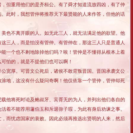
者，但重用他们的是齐桓公。有了舜才知道流放四凶，有了仲
选。此时，我想管仲将推荐天下最贤能的人来作答，但他的话
美色不离开眼的人。如无此三人，就无法满足他的欲望。他
有这三人，而是怕没有管仲。有管仲在，那这三人只是普通人
仲能一个也不剩地除掉他们吗？唉！管仲是不懂得从根本上着
么可怕的，就是不提他们也可以啊！
公宽厚。可晋文公死后，诸侯不敢背叛晋国。晋国承袭文公
败涂地，这没有什么疑问奇啊！他仅依靠一个管仲，管仲却死
载他将死时论及鲍叔牙、宾胥无的为人，并列出他们各自的
为活着不能荐用蘧伯玉和斥退弥子瑕，为此有身后劝谏之事。
亡，而忧虑国家的衰败。因此必须再推选出贤明的人来，然后