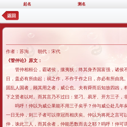
起名
测名
作者：苏洵 朝代：宋代
《管仲论》原文：
管仲相桓公，霸诸侯，攘夷狄，终其身齐国富强，诸侯不敢
日，盖必有所由起；祸之作，不作于作之日，亦必有所由兆
固乱人国者，顾其用之者，威公也。夫有舜而后知放四凶，
下之贤者以对。而其言乃不过曰：竖刁、易牙、开方三子，
呜呼！仲以为威公果能不用三子矣乎？仲与威公处几年矣，
一日无仲，则三子者可以弹冠而相庆矣。仲以为将死之言可
仲，诛此三人，而其余者，仲能悉数而去之耶？呜呼！仲可