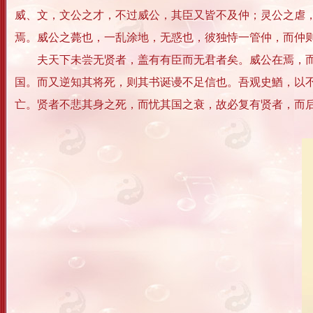
威、文，文公之才，不过威公，其臣又皆不及仲；灵公之虐
焉。威公之薨也，一乱涂地，无惑也，彼独恃一管仲，而仲
夫天下未尝无贤者，盖有有臣而无君者矣。威公在焉，而曰
国。而又逆知其将死，则其书诞谩不足信也。吾观史鰌，以
亡。贤者不悲其身之死，而忧其国之衰，故必复有贤者，而