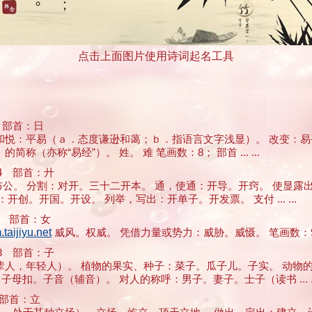
点击上面图片使用诗词起名工具
 部首：日
。 和悦：平易（ａ．态度谦逊和蔼；ｂ．指语言文字浅显）。 改变：
亦称“易经”）。 姓。 难 笔画数：8； 部首 ... ...
 部首：廾
诚布公。 分割：对开。三十二开本。 通，使通：开导。开窍。 使显
。开国。开设。 列举，写出：开单子。开发票。 支付 ... ...
 部首：女
jiyu.net
威风。权威。 凭借力量或势力：威胁。威慑。 笔画数：9； 
 部首：子
后辈人，年轻人）。 植物的果实、种子：菜子。瓜子儿。子实。 动物
母扣。子音（辅音）。 对人的称呼：男子。妻子。士子（读书 ... ..
部首：立