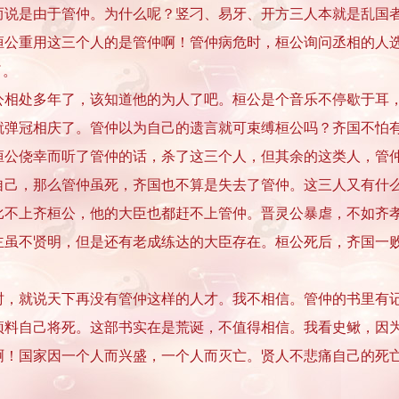
而说是由于管仲。为什么呢？竖刁、易牙、开方三人本就是乱国
桓公重用这三个人的是管仲啊！管仲病危时，桓公询问丞相的人
了。
处多年了，该知道他的为人了吧。桓公是个音乐不停歇于耳，
就弹冠相庆了。管仲以为自己的遗言就可束缚桓公吗？齐国不怕
桓公侥幸而听了管仲的话，杀了这三个人，但其余的这类人，管
自己，那么管仲虽死，齐国也不算是失去了管仲。这三人又有什
上齐桓公，他的大臣也都赶不上管仲。晋灵公暴虐，不如齐孝
主虽不贤明，但是还有老成练达的大臣存在。桓公死后，齐国一
就说天下再没有管仲这样的人才。我不相信。管仲的书里有记
预料自己将死。这部书实在是荒诞，不值得相信。我看史鳅，因
啊！国家因一个人而兴盛，一个人而灭亡。贤人不悲痛自己的死