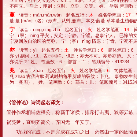
立 lì 站，引申为竖起来：立正。立柜。立足（ａ．站得往脚
不两立。 马上，即刻：立时。立刻。立等。 姓。 坐破 笔画数：5
蔓
读音：mán,màn,wàn 起名五行：
木
姓名学笔画：
17
简
蔓 蔓 [màn]〈名〉(形声。从艸,曼声。本义:藤蔓,草本蔓生植物的
宁
读音：níng,nìng,zhù 起名五行：
火
姓名学笔画：
14
简
宁 （寧） níng 平安，安定：宁静。宁谧。息事宁人。 已
宁夏回族自治区的简称。 宁 （寧） nìng 情愿：宁肯。宁死不屈。
亦
读音：yì 起名五行：
土
姓名学笔画：
6
简体笔画：6
亦 yì 副词，也，表示同样、也是：亦无不可。亦步亦趋。 又
亦说乎？” 姓。 笔画数：6； 部首：亠； 笔顺编号：413234
兆
读音：zhào 起名五行：
火
姓名学笔画：
6
简体笔画：
兆 zhào 古代占验测试时灼龟甲所成的裂纹：卜兆。 事物
为一兆周）。 姓。 笔画数：6； 部首：儿； 笔顺编号：341534
《管仲论》诗词起名译文：
管仲作丞相辅佐桓公，称霸于诸侯，排斥打击夷、狄等异族
祸蔓延，直到齐简公，齐国无一年安宁。
功业的完成，不是完成在成功之日，必然由一定的因素而引