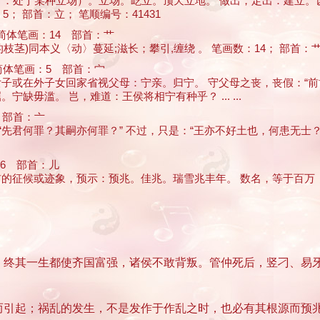
；ｂ．处于某种立场）。立场。屹立。顶天立地。 做出，定出：建立
； 部首：立； 笔顺编号：41431
体笔画：14 部首：艹
枝茎)同本义〈动〉蔓延;滋长；攀引,缠绕 。 笔画数：14； 部首：艹； 笔
体笔画：5 部首：宀
嫁的女子或在外子女回家省视父母：宁亲。归宁。 守父母之丧，丧假：“
宁缺毋滥。 岂，难道：王侯将相宁有种乎？ ... ...
 部首：亠
：“先君何罪？其嗣亦何罪？” 不过，只是：“王亦不好土也，何患无士？
6 部首：儿
发生前的征候或迹象，预示：预兆。佳兆。瑞雪兆丰年。 数名，等于
，终其一生都使齐国富强，诸侯不敢背叛。管仲死后，竖刁、易
起；祸乱的发生，不是发作于作乱之时，也必有其根源而预兆