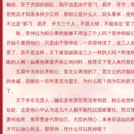
鲍叔。至于齐国的祸乱，我不说是由于竖刁、易牙、开方，
尼然后才知道杀掉少正卯，那桓公是什么人，回头看来，使
不过是“竖刁、易牙、开方三个人，不讲人情，不能亲近”罢
唉，管仲以为桓公果然能够不用这三个人吗？管仲和桓公相
开始不重用他们，只是由于管仲在，一旦管仲没了，这三人
罢了。若不是这样，天下难道缺跟这三人一样的人吗？即使
眼的人啊！如果他乘着齐桓公询问时，推荐天下贤人来代替
五霸中没有比齐桓公、晋文公再强的了。晋文公的才能比不
的余威，还能在一百年里充当盟主。为什么呢？因为它的君
了。
天下并非无贤人，确实是有贤臣而没有明君。桓公在世时，
短处。这是他心中认为这几个人都不能托以国家重任。而且
萧何临死，推荐曹参代替自己。大臣的用心，本来应该如此
才可以放心死去。那管仲，凭什么可以死掉呢？