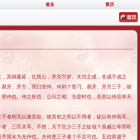
签名
黄历
，其祸蔓延，讫简公，齐无宁岁。夫功之成，非成于成之
、易牙、开方，而曰管仲。何则？竖刁、易牙、开方三子，彼
，管仲也。仲之疾也，公问之相。当是时也，吾意以仲且举天
子者则无以遂其欲。彼其初之所以不用者，徒以有仲焉耳。
子者，三匹夫耳。不然，天下岂少三子之徒哉？虽威公幸而听
而齐国未为无仲也。夫何患三子者？不言可也。五伯莫盛于