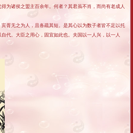
犹得为诸侯之盟主百余年。何者？其君虽不肖，而尚有老成人
宾胥无之为人，且各疏其短。是其心以为数子者皆不足以托
以自代。大臣之用心，固宜如此也。夫国以一人兴，以一人