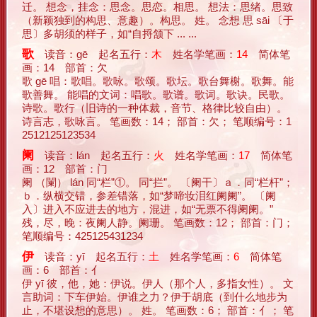
迁。 想念，挂念：思念。思恋。相思。 想法：思绪。思致
（新颖独到的构思、意趣）。构思。 姓。 念想 思 sāi 〔于
思〕多胡须的样子，如“自捋颔下 ... ...
歌
读音：gē 起名五行：
木
姓名学笔画：
14
简体笔
画：14 部首：欠
歌 gē 唱：歌唱。歌咏。歌颂。歌坛。歌台舞榭。歌舞。能
歌善舞。 能唱的文词：唱歌。歌谱。歌词。歌诀。民歌。
诗歌。歌行（旧诗的一种体裁，音节、格律比较自由）。
诗言志，歌咏言。 笔画数：14； 部首：欠； 笔顺编号：1
2512125123534
阑
读音：lán 起名五行：
火
姓名学笔画：
17
简体笔
画：12 部首：门
阑 （闌） lán 同“栏”①。 同“拦”。 〔阑干〕ａ．同“栏杆”；
ｂ．纵横交错，参差错落，如“梦啼妆泪红阑阑”。 〔阑
入〕进入不应进去的地方，混进，如“无票不得阑阑。”
残，尽，晚：夜阑人静。阑珊。 笔画数：12； 部首：门；
笔顺编号：425125431234
伊
读音：yī 起名五行：
土
姓名学笔画：
6
简体笔
画：6 部首：亻
伊 yī 彼，他，她：伊说。伊人（那个人，多指女性）。 文
言助词：下车伊始。伊谁之力？伊于胡底（到什么地步为
止，不堪设想的意思）。 姓。 笔画数：6； 部首：亻； 笔