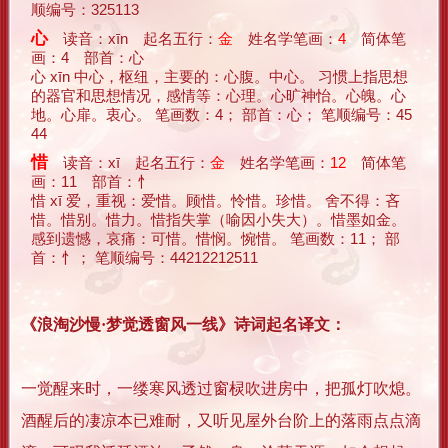
顺编号：325113
心
读音：xīn 起名五行：
金
姓名学笔画：
4
简体笔
画：4 部首：心
心 xīn 中心，枢纽，主要的：心腹。中心。 习惯上指思想
的器官和思想情况，感情等：心理。心旷神怡。心魄。心
地。心扉。衷心。 笔画数：4； 部首：心； 笔顺编号：45
44
惜
读音：xī 起名五行：
金
姓名学笔画：
12
简体笔
画：11 部首：忄
惜 xī 爱，重视：爱惜。顾惜。怜惜。珍惜。 舍不得：吝
惜。惜别。惜力。惜指失掌（喻因小失大）。惜墨如金。
感到遗憾，哀痛：可惜。惜悯。惋惜。 笔画数：11； 部
首：忄； 笔顺编号：44212212511
《浪淘沙慢·梦觉透窗风一线》诗词起名译文：
一觉醒来时，一缕寒风透过窗棂吹进房中，把孤灯吹熄。
酒醒后的凄凉本已难耐，又听见屋外台阶上的落雨点点滴