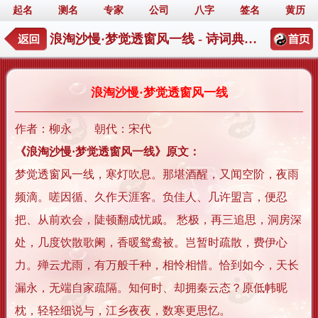
起名
测名
专家
公司
八字
签名
黄历
浪淘沙慢·梦觉透窗风一线 - 诗词典籍起名详情
浪淘沙慢·梦觉透窗风一线
作者：柳永 朝代：宋代
《浪淘沙慢·梦觉透窗风一线》原文：
梦觉透窗风一线，寒灯吹息。那堪酒醒，又闻空阶，夜雨
频滴。嗟因循、久作天涯客。负佳人、几许盟言，便忍
把、从前欢会，陡顿翻成忧戚。 愁极，再三追思，洞房深
处，几度饮散歌阑，香暖鸳鸯被。岂暂时疏散，费伊心
力。殚云尤雨，有万般千种，相怜相惜。恰到如今，天长
漏永，无端自家疏隔。知何时、却拥秦云态？原低帏昵
枕，轻轻细说与，江乡夜夜，数寒更思忆。