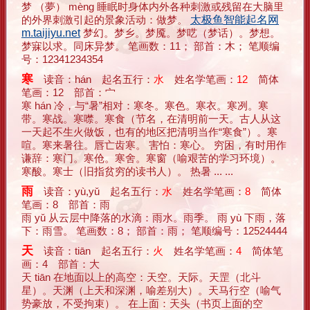
梦 （夢） mèng 睡眠时身体内外各种刺激或残留在大脑里
的外界刺激引起的景象活动：做梦。
太极鱼智能起名网
m.taijiyu.net
梦幻。梦乡。梦魇。梦呓（梦话）。梦想。
梦寐以求。同床异梦。 笔画数：11； 部首：木； 笔顺编
号：12341234354
寒
读音：hán 起名五行：
水
姓名学笔画：
12
简体
笔画：12 部首：宀
寒 hán 冷，与“暑”相对：寒冬。寒色。寒衣。寒冽。寒
带。寒战。寒噤。寒食（节名，在清明前一天。古人从这
一天起不生火做饭，也有的地区把清明当作“寒食”）。寒
喧。寒来暑往。唇亡齿寒。 害怕：寒心。 穷困，有时用作
谦辞：寒门。寒伧。寒舍。寒窗（喻艰苦的学习环境）。
寒酸。寒士（旧指贫穷的读书人）。 热暑 ... ...
雨
读音：yù,yǔ 起名五行：
水
姓名学笔画：
8
简体
笔画：8 部首：雨
雨 yǔ 从云层中降落的水滴：雨水。雨季。 雨 yù 下雨，落
下：雨雪。 笔画数：8； 部首：雨； 笔顺编号：12524444
天
读音：tiān 起名五行：
火
姓名学笔画：
4
简体笔
画：4 部首：大
天 tiān 在地面以上的高空：天空。天际。天罡（北斗
星）。天渊（上天和深渊，喻差别大）。天马行空（喻气
势豪放，不受拘束）。 在上面：天头（书页上面的空