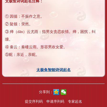
太极鱼诗词起名注释：
① 因循：不振作之意。
② 陡顿：突然。
③ 殚（dān）云尤雨：指男女贪恋欢情。殚，困扰，纠
缠。
④ 秦云：秦楼云雨。形容男欢女爱。
⑤昵：亲近，亲昵。
太极鱼智能诗词起名
分享到：
提交序列码
申请序列码
专家起名