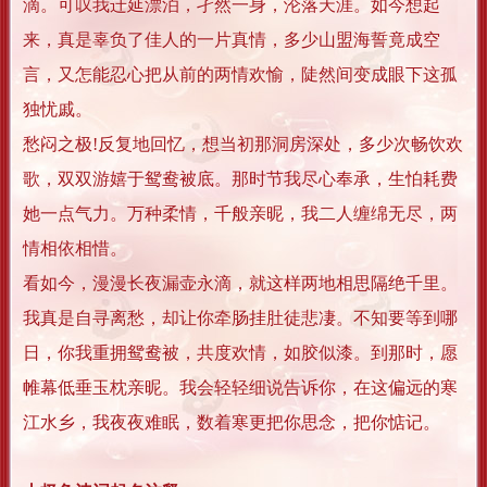
滴。可叹我迁延漂泊，孑然一身，沦落天涯。如今想起
来，真是辜负了佳人的一片真情，多少山盟海誓竟成空
言，又怎能忍心把从前的两情欢愉，陡然间变成眼下这孤
独忧戚。
愁闷之极!反复地回忆，想当初那洞房深处，多少次畅饮欢
歌，双双游嬉于鸳鸯被底。那时节我尽心奉承，生怕耗费
她一点气力。万种柔情，千般亲昵，我二人缠绵无尽，两
情相依相惜。
看如今，漫漫长夜漏壶永滴，就这样两地相思隔绝千里。
我真是自寻离愁，却让你牵肠挂肚徒悲凄。不知要等到哪
日，你我重拥鸳鸯被，共度欢情，如胶似漆。到那时，愿
帷幕低垂玉枕亲昵。我会轻轻细说告诉你，在这偏远的寒
江水乡，我夜夜难眠，数着寒更把你思念，把你惦记。