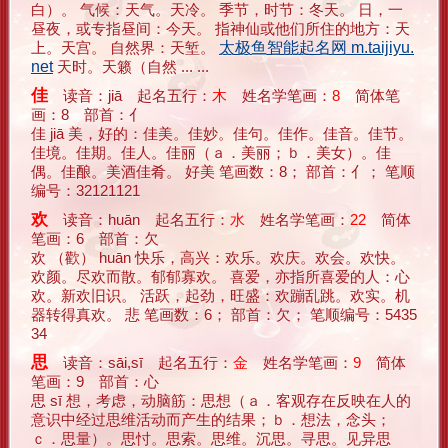
白）。 气候：天气。天冷。 季节，时节：冬天。 日，一
昼夜，或专指昼间：今天。 指神仙或他们所住的地方：天
上。天宫。 自然界：天堑。
太极鱼智能起名网 m.taijiyu.
net
天时。天籁（自然 ... ...
佳
读音：jiā 起名五行：
木
姓名学笔画：
8
简体笔
画：8 部首：亻
佳 jiā 美，好的：佳美。佳妙。佳句。佳作。佳音。佳节。
佳境。佳期。佳人。佳丽（ａ．美丽；ｂ．美女）。佳
偶。佳酿。美酒佳肴。 好美 笔画数：8； 部首：亻； 笔顺
编号：32121121
欢
读音：huān 起名五行：
水
姓名学笔画：
22
简体
笔画：6 部首：欠
欢 （歡） huān 快乐，高兴：欢乐。欢庆。欢会。欢快。
欢颜。尽欢而散。郁郁寡欢。 喜爱，亦指所喜爱的人：心
欢。新欢旧识。 活跃，起劲，旺盛：欢蹦乱跳。欢实。机
器转得真欢。 悲 笔画数：6； 部首：欠； 笔顺编号：5435
34
思
读音：sāi,sī 起名五行：
金
姓名学笔画：
9
简体
笔画：9 部首：心
思 sī 想，考虑，动脑筋：思想（ａ．客观存在反映在人的
意识中经过思维活动而产生的结果；ｂ．想法，念头；
ｃ．思量）。思忖。思索。思维。沉思。寻思。见异思