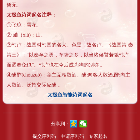
暂无。
太极鱼诗词起名注释：
①飞琼：雪花。
② 岫（xiù)：山。
③韩卢：战国时韩国的名犬。色黑，故名卢。《战国策·秦
策三》：“以秦卒之勇，车骑之多，以当诸侯譬若驰韩卢
而逐蹇兔也”。韩卢也在今后成为狗的别称 。
④酬酢(chóuzuò)：宾主互相敬酒。酬:向客人敬酒,酢:向主
人敬酒。泛指交际应酬 。
太极鱼智能诗词起名
分享到：
提交序列码
申请序列码
专家起名