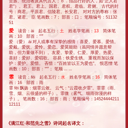
贵族、统治者及其代言人；ｂ．指品行好的人，如“正人君
君”）。君王。君上。国君。君权。君临。君侧。 古代的封
号：商君。平原君。信陵君。长安君。 对对方的尊称：张
君。诸君。 臣 笔画数：7； 部首：口； 笔顺编号：51132
51
爱
读音：ài 起名五行：
土
姓名学笔画：
13
简体笔
画：10 部首：爫
爱 （愛） ài 对人或事有深挚的感情：喜爱。爱慕。爱情。
爱戴。爱抚。爱怜。爱恋。爱莫能助（虽同情并愿意帮
助，但力量做不到）。友爱。挚爱。仁爱。厚爱。热爱。
喜好：爱好。爱唱歌。 容易：铁爱生锈。 重视而加以保
护：爱护。爱惜。 吝惜：“百姓皆以王为爱也”。 恨恶憎 笔
画数：10； 部首：爫； 笔顺 ... ...
霏
读音：fēi 起名五行：
水
姓名学笔画：
16
简体笔
画：16 部首：雨
霏 fēi 飘扬：烟霏云敛。 云气：“云霞收夕霏”。霏霏（雨、
雪、烟、云很盛的样子）。霏微（雾气、细雨弥漫的样
子）。 笔画数：16； 部首：雨； 笔顺编号：14524444211
12111
《满江红·和范先之雪》诗词起名译文：