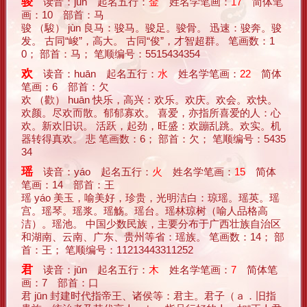
骏
读音：jùn 起名五行：
金
姓名学笔画：
17
简体笔
画：10 部首：马
骏 （駿） jùn 良马：骏马。骏足。骏骨。 迅速：骏奔。骏
发。 古同“峻”，高大。 古同“俊”，才智超群。 笔画数：1
0； 部首：马； 笔顺编号：5515434354
欢
读音：huān 起名五行：
水
姓名学笔画：
22
简体
笔画：6 部首：欠
欢 （歡） huān 快乐，高兴：欢乐。欢庆。欢会。欢快。
欢颜。尽欢而散。郁郁寡欢。 喜爱，亦指所喜爱的人：心
欢。新欢旧识。 活跃，起劲，旺盛：欢蹦乱跳。欢实。机
器转得真欢。 悲 笔画数：6； 部首：欠； 笔顺编号：5435
34
瑶
读音：yáo 起名五行：
火
姓名学笔画：
15
简体
笔画：14 部首：王
瑶 yáo 美玉，喻美好，珍贵，光明洁白：琼瑶。瑶英。瑶
宫。瑶琴。瑶浆。瑶觞。瑶台。瑶林琼树（喻人品格高
洁）。瑶池。 中国少数民族，主要分布于广西壮族自治区
和湖南、云南、广东、贵州等省：瑶族。 笔画数：14； 部
首：王； 笔顺编号：11213443311252
君
读音：jūn 起名五行：
木
姓名学笔画：
7
简体笔
画：7 部首：口
君 jūn 封建时代指帝王、诸侯等：君主。君子（ａ．旧指