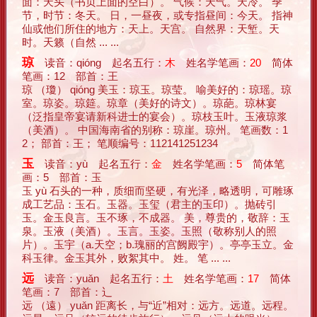
面：天头（书页上面的空白）。 气候：天气。天冷。 季
节，时节：冬天。 日，一昼夜，或专指昼间：今天。 指神
仙或他们所住的地方：天上。天宫。 自然界：天堑。天
时。天籁（自然 ... ...
琼
读音：qióng 起名五行：
木
姓名学笔画：
20
简体
笔画：12 部首：王
琼 （瓊） qióng 美玉：琼玉。琼莹。 喻美好的：琼瑶。琼
室。琼姿。琼筵。琼章（美好的诗文）。琼葩。琼林宴
（泛指皇帝宴请新科进士的宴会）。琼枝玉叶。玉液琼浆
（美酒）。 中国海南省的别称：琼崖。琼州。 笔画数：1
2； 部首：王； 笔顺编号：112141251234
玉
读音：yù 起名五行：
金
姓名学笔画：
5
简体笔
画：5 部首：玉
玉 yù 石头的一种，质细而坚硬，有光泽，略透明，可雕琢
成工艺品：玉石。玉器。玉玺（君主的玉印）。抛砖引
玉。金玉良言。玉不琢，不成器。 美，尊贵的，敬辞：玉
泉。玉液（美酒）。玉言。玉姿。玉照（敬称别人的照
片）。玉宇（a.天空；b.瑰丽的宫阙殿宇）。亭亭玉立。金
科玉律。金玉其外，败絮其中。 姓。 笔 ... ...
远
读音：yuǎn 起名五行：
土
姓名学笔画：
17
简体
笔画：7 部首：辶
远 （遠） yuǎn 距离长，与“近”相对：远方。远道。远程。