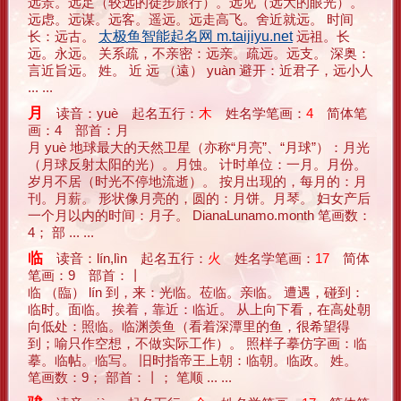
远景。远足（较远的徒步旅行）。远见（远大的眼光）。
远虑。远谋。远客。遥远。远走高飞。舍近就远。 时间
长：远古。
太极鱼智能起名网 m.taijiyu.net
远祖。长
远。永远。 关系疏，不亲密：远亲。疏远。远支。 深奥：
言近旨远。 姓。 近 远 （遠） yuàn 避开：近君子，远小人
... ...
月
读音：yuè 起名五行：
木
姓名学笔画：
4
简体笔
画：4 部首：月
月 yuè 地球最大的天然卫星（亦称“月亮”、“月球”）：月光
（月球反射太阳的光）。月蚀。 计时单位：一月。月份。
岁月不居（时光不停地流逝）。 按月出现的，每月的：月
刊。月薪。 形状像月亮的，圆的：月饼。月琴。 妇女产后
一个月以内的时间：月子。 DianaLunamo.month 笔画数：
4； 部 ... ...
临
读音：lín,lìn 起名五行：
火
姓名学笔画：
17
简体
笔画：9 部首：丨
临 （臨） lín 到，来：光临。莅临。亲临。 遭遇，碰到：
临时。面临。 挨着，靠近：临近。 从上向下看，在高处朝
向低处：照临。临渊羡鱼（看着深潭里的鱼，很希望得
到；喻只作空想，不做实际工作）。 照样子摹仿字画：临
摹。临帖。临写。 旧时指帝王上朝：临朝。临政。 姓。
笔画数：9； 部首：丨； 笔顺 ... ...