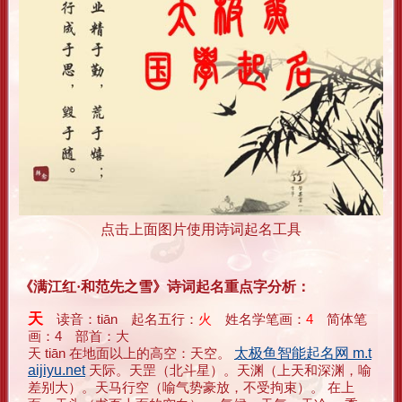
点击上面图片使用诗词起名工具
《满江红·和范先之雪》诗词起名重点字分析：
天
读音：tiān 起名五行：
火
姓名学笔画：
4
简体笔
画：4 部首：大
天 tiān 在地面以上的高空：天空。
太极鱼智能起名网 m.t
aijiyu.net
天际。天罡（北斗星）。天渊（上天和深渊，喻
差别大）。天马行空（喻气势豪放，不受拘束）。 在上