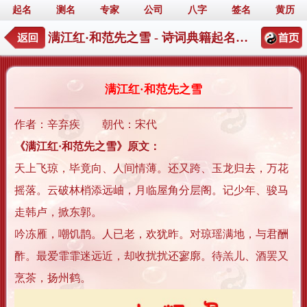
起名
测名
专家
公司
八字
签名
黄历
满江红·和范先之雪 - 诗词典籍起名详情
满江红·和范先之雪
作者：辛弃疾 朝代：宋代
《满江红·和范先之雪》原文：
天上飞琼，毕竟向、人间情薄。还又跨、玉龙归去，万花
摇落。云破林梢添远岫，月临屋角分层阁。记少年、骏马
走韩卢，掀东郭。
吟冻雁，嘲饥鹊。人已老，欢犹昨。对琼瑶满地，与君酬
酢。最爱霏霏迷远近，却收扰扰还寥廓。待羔儿、酒罢又
烹茶，扬州鹤。