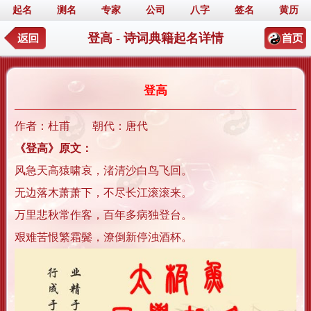
起名
测名
专家
公司
八字
签名
黄历
登高 - 诗词典籍起名详情
登高
作者：杜甫 朝代：唐代
《登高》原文：
风急天高猿啸哀，渚清沙白鸟飞回。
无边落木萧萧下，不尽长江滚滚来。
万里悲秋常作客，百年多病独登台。
艰难苦恨繁霜鬓，潦倒新停浊酒杯。