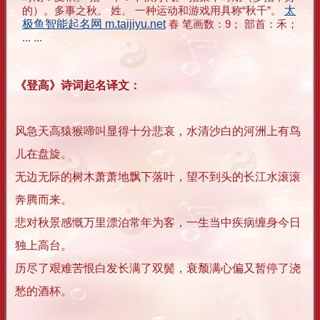
的）。多事之秋。 姓。 一种运动和游戏用具称“秋千”。
太
极鱼智能起名网 m.taijiyu.net
春 笔画数：9； 部首：禾；
... ...
《登高》诗词起名译文：
风急天高猿猴啼叫显得十分悲哀，水清沙白的河洲上有鸟
儿在盘旋。
无边无际的树木萧萧地飘下落叶，望不到头的长江水滚滚
奔腾而来。
悲对秋景感慨万里漂泊常年为客，一生当中疾病缠身今日
独上高台。
历尽了艰难苦恨白发长满了双鬓，衰颓满心偏又暂停了浇
愁的酒杯。