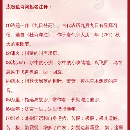
太极鱼诗词起名注释：
⑴诗题一作《九日登高》。古代农历九月九日有登高习
俗。选自《杜诗详注》。作于唐代宗大历二年（767）秋
天的重阳节。
⑵啸哀：指猿的叫声凄厉。
⑶渚(zhǔ)：水中的小洲；水中的小块陆地。鸟飞回：鸟在
急风中飞舞盘旋。回：回旋。
⑷落木：指秋天飘落的树叶。萧萧：模拟草木飘落的声
音。
⑸万里：指远离故乡。常作客：长期漂泊他乡。
⑹百年：犹言一生，这里借指晚年。
⑺艰难：兼指国运和自身运势。苦恨：极恨，极其遗憾。
苦，极。繁霜鬓：增多了白发，如鬓边着霜雪。 繁，这里