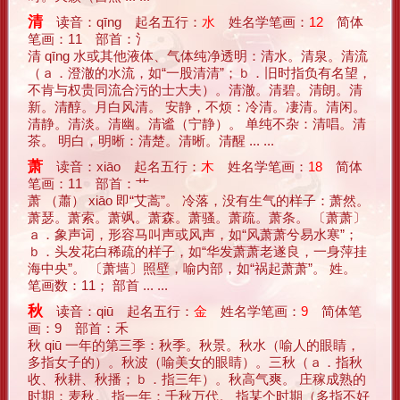
清
读音：qīng 起名五行：
水
姓名学笔画：
12
简体
笔画：11 部首：氵
清 qīng 水或其他液体、气体纯净透明：清水。清泉。清流
（ａ．澄澈的水流，如“一股清清”；ｂ．旧时指负有名望，
不肯与权贵同流合污的士大夫）。清澈。清碧。清朗。清
新。清醇。月白风清。 安静，不烦：冷清。凄清。清闲。
清静。清淡。清幽。清谧（宁静）。 单纯不杂：清唱。清
茶。 明白，明晰：清楚。清晰。清醒 ... ...
萧
读音：xiāo 起名五行：
木
姓名学笔画：
18
简体
笔画：11 部首：艹
萧 （蕭） xiāo 即“艾蒿”。 冷落，没有生气的样子：萧然。
萧瑟。萧索。萧飒。萧森。萧骚。萧疏。萧条。 〔萧萧〕
ａ．象声词，形容马叫声或风声，如“风萧萧兮易水寒”；
ｂ．头发花白稀疏的样子，如“华发萧萧老遂良，一身萍挂
海中央”。 〔萧墙〕照壁，喻内部，如“祸起萧萧”。 姓。
笔画数：11； 部首 ... ...
秋
读音：qiū 起名五行：
金
姓名学笔画：
9
简体笔
画：9 部首：禾
秋 qiū 一年的第三季：秋季。秋景。秋水（喻人的眼睛，
多指女子的）。秋波（喻美女的眼睛）。三秋（ａ．指秋
收、秋耕、秋播；ｂ．指三年）。秋高气爽。 庄稼成熟的
时期：麦秋。 指一年：千秋万代。 指某个时期（多指不好