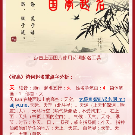
点击上面图片使用诗词起名工具
《登高》诗词起名重点字分析：
天
读音：tiān 起名五行：
火
姓名学笔画：
4
简体笔
画：4 部首：大
天 tiān 在地面以上的高空：天空。
太极鱼智能起名网 m.t
aijiyu.net
天际。天罡（北斗星）。天渊（上天和深渊，喻
差别大）。天马行空（喻气势豪放，不受拘束）。 在上
面：天头（书页上面的空白）。 气候：天气。天冷。 季
节，时节：冬天。 日，一昼夜，或专指昼间：今天。 指神
仙或他们所住的地方：天上。天宫。 自然界：天堑。天
时。天籁（自然 ... ...