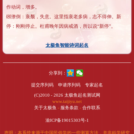
作动词，增多。
⑻潦倒：衰颓，失意。这里指衰老多病，志不得伸。新
停：刚刚停止。杜甫晚年因病戒酒，所以说“新停”。
太极鱼智能诗词起名
分享到：
提交序列码
申请序列码
专家起名
(C)2010 - 2026
太极鱼起名测试网
www.taijiyu.net
关于太极鱼
-
服务条款
-
合作联系
渝ICP备19015303号-1
声明：本系统来源于中国民俗学的一些测算方法，并非科学研究