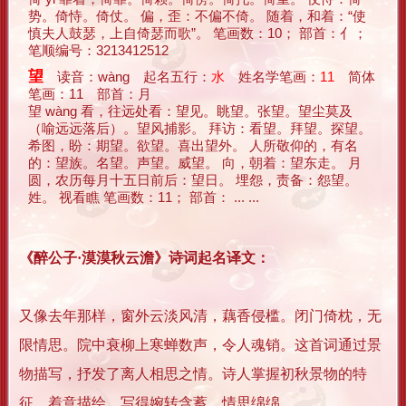
势。倚恃。倚仗。 偏，歪：不偏不倚。 随着，和着：“使
慎夫人鼓瑟，上自倚瑟而歌”。 笔画数：10； 部首：亻；
笔顺编号：3213412512
望
读音：wàng 起名五行：
水
姓名学笔画：
11
简体
笔画：11 部首：月
望 wàng 看，往远处看：望见。眺望。张望。望尘莫及
（喻远远落后）。望风捕影。 拜访：看望。拜望。探望。
希图，盼：期望。欲望。喜出望外。 人所敬仰的，有名
的：望族。名望。声望。威望。 向，朝着：望东走。 月
圆，农历每月十五日前后：望日。 埋怨，责备：怨望。
姓。 视看瞧 笔画数：11； 部首： ... ...
《醉公子·漠漠秋云澹》诗词起名译文：
又像去年那样，窗外云淡风清，藕香侵槛。闭门倚枕，无
限情思。院中衰柳上寒蝉数声，令人魂销。这首词通过景
物描写，抒发了离人相思之情。诗人掌握初秋景物的特
征，着意描绘，写得婉转含蓄，情思绵绵。