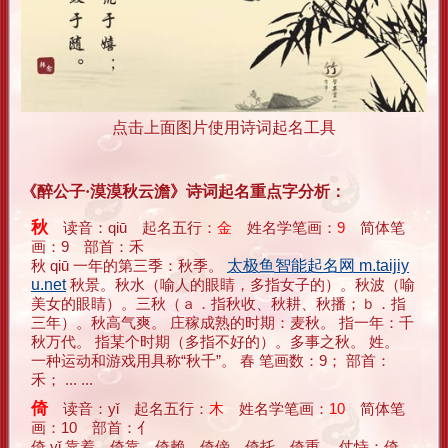
点击上面图片使用诗词起名工具
《醉公子·漠漠秋云澹》诗词起名重点字分析：
秋
读音：qiū 起名五行：
金
姓名学笔画：
9
简体笔
画：9 部首：禾
秋 qiū 一年的第三季：秋季。
太极鱼智能起名网 m.taijiy
u.net
秋景。秋水（喻人的眼睛，多指女子的）。秋波（喻
美女的眼睛）。三秋（ａ．指秋收、秋耕、秋播；ｂ．指
三年）。秋高气爽。 庄稼成熟的时期：麦秋。 指一年：千
秋万代。 指某个时期（多指不好的）。多事之秋。 姓。
一种运动和游戏用具称“秋千”。 春 笔画数：9； 部首：
禾； ... ...
倚
读音：yǐ 起名五行：
木
姓名学笔画：
10
简体笔
画：10 部首：亻
倚 yǐ 靠着，倚靠。倚赖。倚傍。倚托。倚重。 仗恃：倚