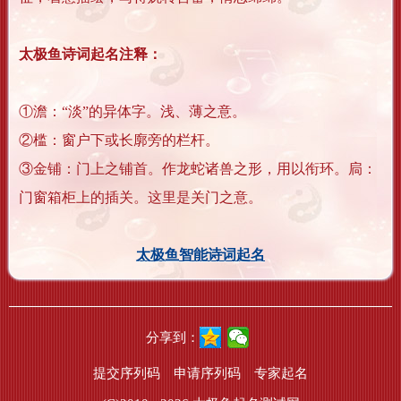
太极鱼诗词起名注释：
①澹：“淡”的异体字。浅、薄之意。
②槛：窗户下或长廓旁的栏杆。
③金铺：门上之铺首。作龙蛇诸兽之形，用以衔环。扃：
门窗箱柜上的插关。这里是关门之意。
太极鱼智能诗词起名
分享到：
提交序列码
申请序列码
专家起名