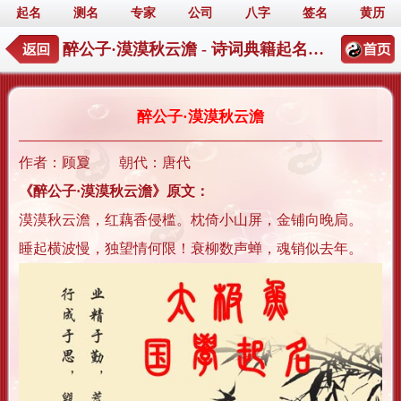
起名
测名
专家
公司
八字
签名
黄历
醉公子·漠漠秋云澹 - 诗词典籍起名详情
醉公子·漠漠秋云澹
作者：顾夐 朝代：唐代
《醉公子·漠漠秋云澹》原文：
漠漠秋云澹，红藕香侵槛。枕倚小山屏，金铺向晚扃。
睡起横波慢，独望情何限！衰柳数声蝉，魂销似去年。